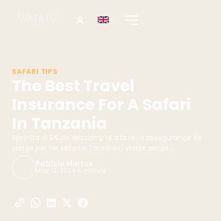
SAFARI TIPS
The Best Travel
Insurance For A Safari
In Tanzania
Aprofita el 5% de descompte a la teva assegurança de
viatge per fer safari a Tanzània i viatjar sense
preocupacions
Patricia Martos
May 12, 2026
6 minuts