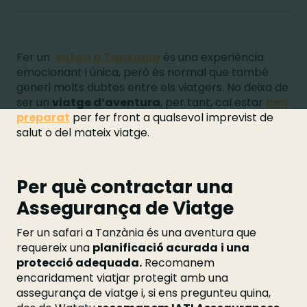
Fer un
safari a Tanzània
és una experiència
emocionant i única, però és normal que també
generi molts dubtes entre els viatgers. No deixa de
ser un
viatge d’aventura
, per tant, cal estar
ben
preparat
per fer front a qualsevol imprevist de
salut o del mateix viatge.
Per què contractar una
Assegurança de Viatge
Fer un safari a Tanzània és una aventura que
requereix una
planificació acurada
i una
protecció adequada.
Recomanem
encaridament viatjar protegit amb una
assegurança de viatge i, si ens pregunteu quina,