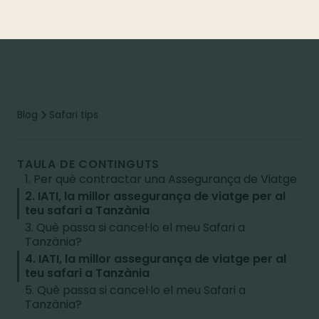
Blog
Safari tips
TAULA DE CONTINGUTS
1. Per què contractar una Assegurança de Viatge
2. IATI, la millor assegurança de viatge per al
teu safari a Tanzània
3. Què passa si cancel·lo el meu Safari a
Tanzània?
4. IATI, la millor assegurança de viatge per al
teu safari a Tanzània
5. Què passa si cancel·lo el meu Safari a
Tanzània?