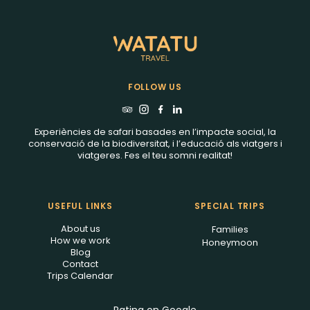
FOLLOW US
Experiències de safari basades en l’impacte social, la
conservació de la biodiversitat, i l’educació als viatgers i
viatgeres. Fes el teu somni realitat!
USEFUL LINKS
SPECIAL TRIPS
About us
Families
How we work
Honeymoon
Blog
Contact
Trips Calendar