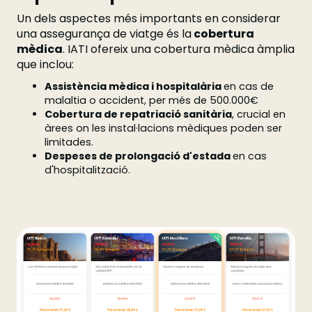
Un dels aspectes més importants en considerar
una assegurança de viatge és la
cobertura
mèdica
. IATI ofereix una cobertura mèdica àmplia
que inclou:
Assistència mèdica i hospitalària
en cas de
malaltia o accident, per més de 500.000€
Cobertura de repatriació sanitària
, crucial en
àrees on les instal·lacions mèdiques poden ser
limitades.
Despeses de prolongació d'estada
en cas
d'hospitalització.