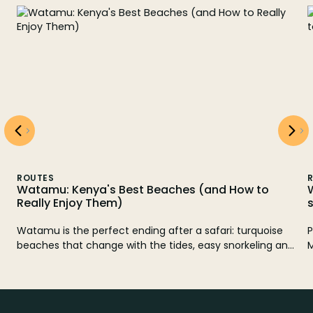
ROUTES
Watamu: Kenya's Best Beaches (and How to
Really Enjoy Them)
Watamu is the perfect ending after a safari: turquoise
P
beaches that change with the tides, easy snorkeling and
M
quiet planes like Mida Creek or the ruins of Gede. Here
3
you have which beaches to choose, when to go and how
a
to organize it without surprises.