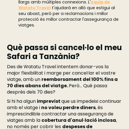
llargs amb múltiples connexions. L'
equip de
Watatu Travel
t'ajudarà en allò que estigui al
seu abast, però per a reclamacions i millor
protecció és millor contractar l'assegurança de
viatges.
Què passa si cancel·lo el meu
Safari a Tanzània?
Des de Watatu Travel intentem donar-vos la
major flexibilitat i marge per cancel·lar el vostre
viatge, amb un
reemborsament del 100% fins a
70 dies abans del viatge.
Però... Què passa
després dels 70 dies?
Si hi ha algun
imprevist
que us impedeixi continuar
amb el viatge i
no voleu perdre diners
, és
imprescindible contractar una assegurança de
viatges amb la
cobertura d'anul·lació inclosa
,
no només per cobrir les
despeses de