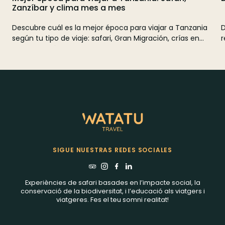
Zanzíbar y clima mes a mes
Descubre cuál es la mejor época para viajar a Tanzania
D
según tu tipo de viaje: safari, Gran Migración, crías en
r
Ndutu, Zanzíbar, Kenia y Tanzania, clima y presupuesto.
q
g
SIGUE NUESTRAS REDES SOCIALES
Experiències de safari basades en l’impacte social, la
conservació de la biodiversitat, i l’educació als viatgers i
viatgeres. Fes el teu somni realitat!