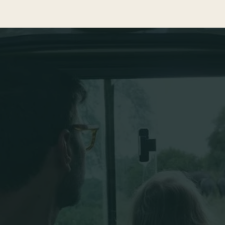
Blog
Safari Tips
TABLA DE CONTENIDOS
1. Por qué contratar un Seguro de viaje
2. IATI, el mejor seguro de viaje para tu safari
en Tanzania
3. ¿Qué pasa si cancelo mi Safari en Tanzania?
4. IATI, el mejor seguro de viaje para tu safari
en Tanzania
5. ¿Qué pasa si cancelo mi Safari en Tanzania?