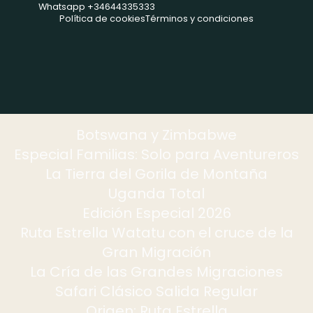
Whatsapp +34644335333
Política de cookies
Términos y condiciones
Botswana y Zimbabwe
Especial Familias: Solo para Aventureros
La Tierra del Gorila de Montaña
Uganda Total
Edición Especial 2026
Ruta Estrella Watatu con el cruce de la
Gran Migración
La Cría de las Grandes Migraciones
Safari Clásico Salida Regular
Origen: Ruta Estrella