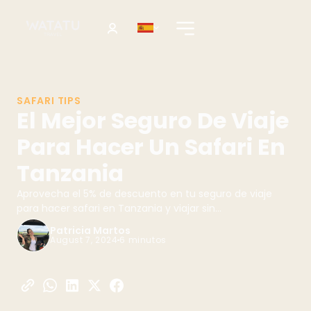
SAFARI TIPS
El Mejor Seguro De Viaje
Para Hacer Un Safari En
Tanzania
Aprovecha el 5% de descuento en tu seguro de viaje
para hacer safari en Tanzania y viajar sin
preocupaciones
Patricia Martos
August 7, 2024
6 minutos