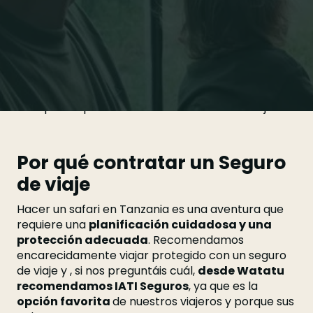
Hacer un
safari en Tanzania
es una experiencia
emocionante y única, pero es normal que también
genere
muchas dudas
entre los viajeros. No deja
de ser un
viaje de aventura
, por tanto, hay que
estar
bien preparado
para hacer frente a
cualquier imprevisto de salud o del mismo viaje.
Por qué contratar un Seguro
de viaje
Hacer un safari en Tanzania es una aventura que
requiere una
planificación cuidadosa y una
protección adecuada
. Recomendamos
encarecidamente viajar protegido con un seguro
de viaje y , si nos preguntáis cuál,
desde Watatu
recomendamos IATI Seguros
, ya que es la
opción favorita
de nuestros viajeros y porque sus