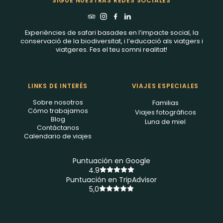
SIGUE NUESTRAS REDES SOCIALES
Experiències de safari basades en l’impacte social, la
conservació de la biodiversitat, i l’educació als viatgers i
viatgeres. Fes el teu somni realitat!
LINKS DE INTERÉS
VIAJES ESPECIALES
Sobre nosotros
Familias
Cómo trabajamos
Viajes fotográficos
Blog
Luna de miel
Contáctanos
Calendario de viajes
Puntuación en Google
4.9
Puntuación en TripAdvisor
5,0