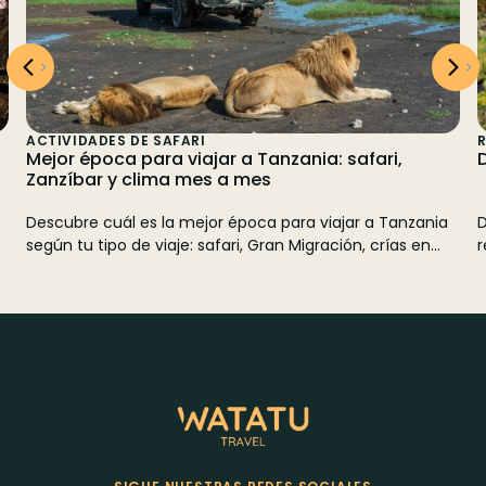
ACTIVIDADES DE SAFARI
Mejor época para viajar a Tanzania: safari,
Zanzíbar y clima mes a mes
Descubre cuál es la mejor época para viajar a Tanzania
D
según tu tipo de viaje: safari, Gran Migración, crías en
r
Ndutu, Zanzíbar, Kenia y Tanzania, clima y presupuesto.
q
g