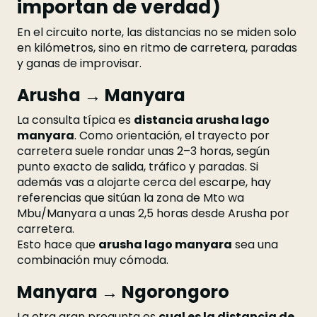
importan de verdad)
En el circuito norte, las distancias no se miden solo
en kilómetros, sino en ritmo de carretera, paradas
y ganas de improvisar.
Arusha → Manyara
La consulta típica es
distancia arusha lago
manyara
. Como orientación, el trayecto por
carretera suele rondar unas 2–3 horas, según
punto exacto de salida, tráfico y paradas. Si
además vas a alojarte cerca del escarpe, hay
referencias que sitúan la zona de Mto wa
Mbu/Manyara a unas 2,5 horas desde Arusha por
carretera.
Esto hace que
arusha lago manyara
sea una
combinación muy cómoda.
Manyara → Ngorongoro
La otra gran pregunta es
cual es la distancia de