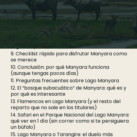
(y cómo elegir sin dramas)
6. Cómo llegar: Arusha, Ngorongoro, Tarangire
y Eyasi (distancias que importan de verdad)
7. El tiempo en Lago Manyara: estación seca,
lluvias y expectativas
8. Entradas y reservas: el parque nacional del
Lago Manyara online
9. Checklist rápido para disfrutar Manyara como
se merece
10. Conclusión: por qué Manyara funciona
(aunque tengas pocos días)
11. Preguntas frecuentes sobre Lago Manyara
12. El “bosque subacuático” de Manyara: qué es y
por qué es interesante
13. Flamencos en Lago Manyara (y el resto del
reparto que no sale en los titulares)
14. Safari en el Parque Nacional del Lago Manyara:
qué ver en 1 día (sin correr como si te persiguiera
un búfalo)
15. Lago Manyara o Tarangire: el duelo más