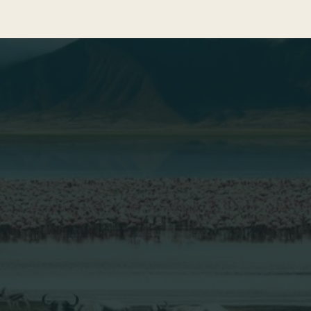
Blog
Actividades de Safari
TABLA DE CONTENIDOS
1. Dónde está situado el lago Manyara (y por qué
se “entiende” en un vistazo)
2. El “bosque subacuático” de Manyara: qué es y
por qué es interesante
3. Flamencos en Lago Manyara (y el resto del
reparto que no sale en los titulares)
4. Safari en el Parque Nacional del Lago Manyara:
qué ver en 1 día (sin correr como si te persiguiera
un búfalo)
5. Lago Manyara o Tarangire: el duelo más común