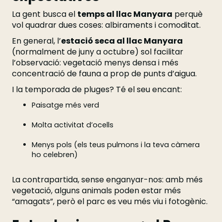
La gent busca el
temps al llac Manyara
perquè
vol quadrar dues coses: albiraments i comoditat.
En general, l’
estació seca al llac Manyara
(normalment de juny a octubre) sol facilitar
l’observació: vegetació menys densa i més
concentració de fauna a prop de punts d’aigua.
I la temporada de pluges? Té el seu encant:
Paisatge més verd
Molta activitat d’ocells
Menys pols (els teus pulmons i la teva càmera
ho celebren)
La contrapartida, sense enganyar-nos: amb més
vegetació, alguns animals poden estar més
“amagats”, però el parc es veu més viu i fotogènic.