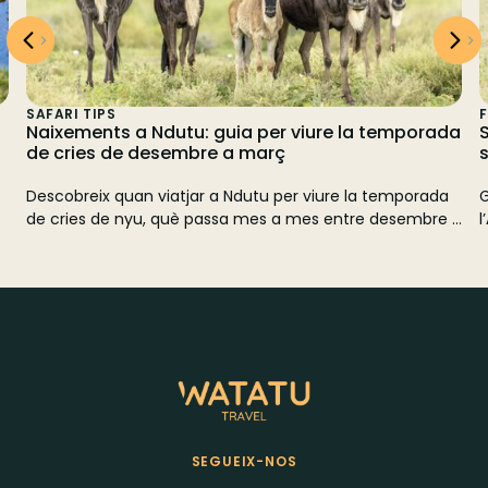
SAFARI TIPS
F
Naixements a Ndutu: guia per viure la temporada
de cries de desembre a març
s
Descobreix quan viatjar a Ndutu per viure la temporada
G
de cries de nyu, què passa mes a mes entre desembre i
l
t
març, quina fauna hi pots veure i com planificar un
p
safari responsable en una de les fases més
emocionants de la Gran Migració.
SEGUEIX-NOS