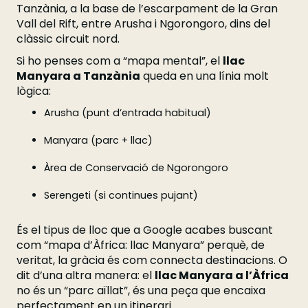
Tanzània, a la base de l’escarpament de la Gran
Vall del Rift, entre Arusha i Ngorongoro, dins del
clàssic circuit nord.
Si ho penses com a “mapa mental”, el
llac
Manyara a Tanzània
queda en una línia molt
lògica:
Arusha (punt d’entrada habitual)
Manyara (parc + llac)
Àrea de Conservació de Ngorongoro
Serengeti (si continues pujant)
És el tipus de lloc que a Google acabes buscant
com “mapa d’Àfrica: llac Manyara” perquè, de
veritat, la gràcia és com connecta destinacions. O
dit d’una altra manera: el
llac Manyara a l’Àfrica
no és un “parc aïllat”, és una peça que encaixa
perfectament en un itinerari.