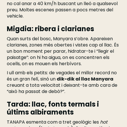
no cal anar a 40 km/h buscant un lleó a qualsevol
preu. Moltes escenes passen a pocs metres del
vehicle.
Migdia: ribera i clarianes
Quan surts del bosc, Manyara s’obre. Apareixen
clarianes, zones més obertes i vistes cap al llac. És
un bon moment per parar, hidratar-te i “llegir el
paisatge”: on hi ha aigua, on es concentren els
ocells, on es mouen els herbívors.
I ull amb els petits: de vegades el millor record no
és un gran felí, sinó un
dik-dik al llac Manyara
creuant a tota velocitat i deixant-te amb cara de
“això ha passat de debò?”.
Tarda: llac, fonts termals i
últims albiraments
TANAPA esmenta com a tret geològic les
hot