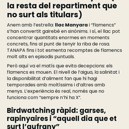
la resta del repartiment que
no surt als titulars)
Anem amb l’estrella:
llac Manyara
i “flamencs”
s’han convertit gairebé en sinònims. I sí, el llac pot
concentrar quantitats enormes en moments
concrets, fins al punt de tenyir la riba de rosa.
TANAPA fins i tot esmenta recomptes de flamencs
molt alts en episodis puntuals.
Però aquí va el matís que evita decepcions: els
flamencs es mouen. El nivell de l’aigua, la salinitat i
la disponibilitat d’aliment fan que hi hagi
temporades amb moltíssims i d’altres amb
menys. L’experiència és real, només que no
funciona com “sempre n’hi ha X”.
Birdwatching ràpid: garses,
rapinyaires i “aquell dia que et
surt l’aufrany”