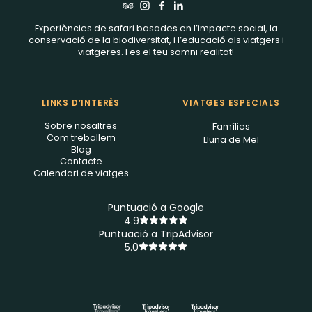
Experiències de safari basades en l’impacte social, la
conservació de la biodiversitat, i l’educació als viatgers i
viatgeres. Fes el teu somni realitat!
LINKS D’INTERÈS
VIATGES ESPECIALS
Sobre nosaltres
Famílies
Com treballem
Lluna de Mel
Blog
Contacte
Calendari de viatges
Puntuació a Google
4.9
Puntuació a TripAdvisor
5.0