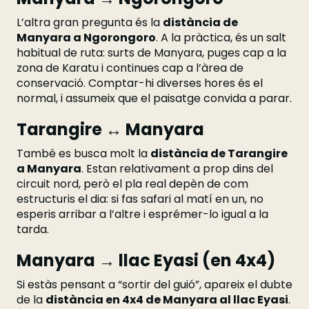
L’altra gran pregunta és la
distància de
Manyara a Ngorongoro
. A la pràctica, és un salt
habitual de ruta: surts de Manyara, puges cap a la
zona de Karatu i continues cap a l’àrea de
conservació. Comptar-hi diverses hores és el
normal, i assumeix que el paisatge convida a parar.
Tarangire ↔ Manyara
També es busca molt la
distància de Tarangire
a Manyara
. Estan relativament a prop dins del
circuit nord, però el pla real depèn de com
estructuris el dia: si fas safari al matí en un, no
esperis arribar a l’altre i esprémer-lo igual a la
tarda.
Manyara → llac Eyasi (en 4x4)
Si estàs pensant a “sortir del guió”, apareix el dubte
de la
distància en 4x4 de Manyara al llac Eyasi
.