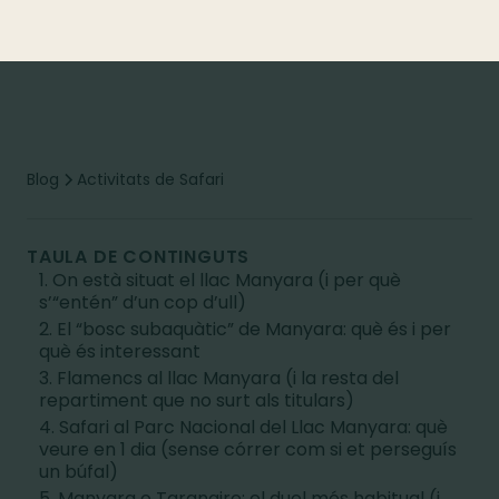
Blog
Activitats de Safari
TAULA DE CONTINGUTS
1. On està situat el llac Manyara (i per què
s’“entén” d’un cop d’ull)
2. El “bosc subaquàtic” de Manyara: què és i per
què és interessant
3. Flamencs al llac Manyara (i la resta del
repartiment que no surt als titulars)
4. Safari al Parc Nacional del Llac Manyara: què
veure en 1 dia (sense córrer com si et perseguís
un búfal)
5. Manyara o Tarangire: el duel més habitual (i