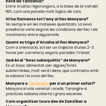
nord de Tanzània?
Entre Arusha i Ngorongoro, a la base de la Vall del
Rift, com una parada molt lògica de ruta.
Hi ha flamencs tot l’any al llac Manyara?
No sempre en les mateixes quantitats. La seva
presència varia segons les condicions del llac i els
moviments entre aiguamolls.
Quant es triga d’Arusha al llac Manyara?
Com a orientació, sol ser un trajecte d’unes 2–3
hores per carretera, segons parades i trànsit.
Què és el “bosc subaquàtic” de Manyara?
És un bosc alimentat per aigües/fonts
subterrànies, molt verd i dens, que contrasta amb
la sabana i la zona del llac.
Manyara o
Tarangire
per a un primer safari?
Manyara si vols varietat i ocells; Tarangire si
prioritzes sabana oberta i grans escenes.
Com organitzar tours des de Zanzíbar a