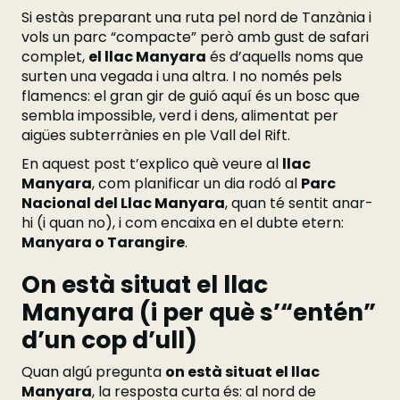
Si estàs preparant una ruta pel nord de Tanzània i
vols un parc “compacte” però amb gust de safari
complet,
el llac Manyara
és d’aquells noms que
surten una vegada i una altra. I no només pels
flamencs: el gran gir de guió aquí és un bosc que
sembla impossible, verd i dens, alimentat per
aigües subterrànies en ple Vall del Rift.
En aquest post t’explico què veure al
llac
Manyara
, com planificar un dia rodó al
Parc
Nacional del Llac Manyara
, quan té sentit anar-
hi (i quan no), i com encaixa en el dubte etern:
Manyara o Tarangire
.
On està situat el llac
Manyara (i per què s’“entén”
d’un cop d’ull)
Quan algú pregunta
on està situat el llac
Manyara
, la resposta curta és: al nord de