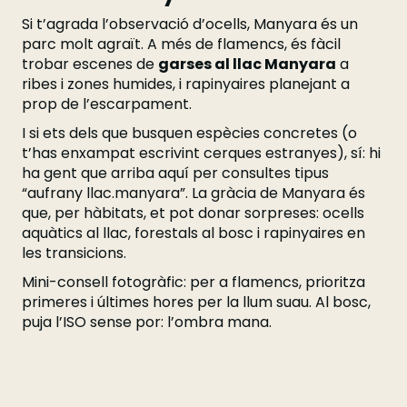
Si t’agrada l’observació d’ocells, Manyara és un
parc molt agraït. A més de flamencs, és fàcil
trobar escenes de
garses al llac Manyara
a
ribes i zones humides, i rapinyaires planejant a
prop de l’escarpament.
I si ets dels que busquen espècies concretes (o
t’has enxampat escrivint cerques estranyes), sí: hi
ha gent que arriba aquí per consultes tipus
“aufrany llac.manyara”. La gràcia de Manyara és
que, per hàbitats, et pot donar sorpreses: ocells
aquàtics al llac, forestals al bosc i rapinyaires en
les transicions.
Mini-consell fotogràfic: per a flamencs, prioritza
primeres i últimes hores per la llum suau. Al bosc,
puja l’ISO sense por: l’ombra mana.