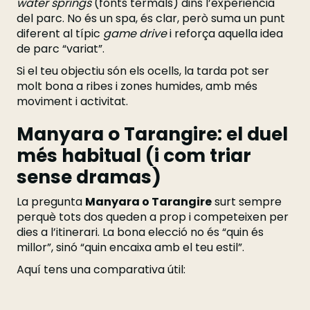
water springs
(fonts termals) dins l’experiència
del parc. No és un spa, és clar, però suma un punt
diferent al típic
game drive
i reforça aquella idea
de parc “variat”.
Si el teu objectiu són els ocells, la tarda pot ser
molt bona a ribes i zones humides, amb més
moviment i activitat.
Manyara o Tarangire: el duel
més habitual (i com triar
sense dramas)
La pregunta
Manyara o Tarangire
surt sempre
perquè tots dos queden a prop i competeixen per
dies a l’itinerari. La bona elecció no és “quin és
millor”, sinó “quin encaixa amb el teu estil”.
Aquí tens una comparativa útil: