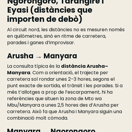
Ngorongoro, Tarangire i
Eyasi (distàncies que
importen de debò)
Al circuit nord, les distàncies no es mesuren només
en quilòmetres, sinó en ritme de carretera,
parades i ganes d’improvisar.
Arusha → Manyara
La consulta típica és la
distància Arusha–
Manyara
. Com a orientació, el trajecte per
carretera sol rondar unes 2–3 hores, segons el
punt exacte de sortida, el trànsit i les parades. Si a
més t’allotges a prop de l’escarpament, hi ha
referències que situen la zona de Mto wa
Mbu/Manyara a unes 2,5 hores des d’Arusha per
carretera. Això fa que Arusha i Manyara siguin una
combinació molt còmoda.
Manyara → Ngorongoro