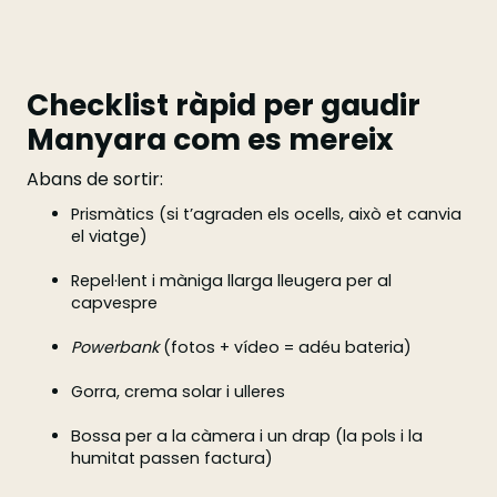
Checklist ràpid per gaudir
Manyara com es mereix
Abans de sortir:
Prismàtics (si t’agraden els ocells, això et canvia
el viatge)
Repel·lent i màniga llarga lleugera per al
capvespre
Powerbank
(fotos + vídeo = adéu bateria)
Gorra, crema solar i ulleres
Bossa per a la càmera i un drap (la pols i la
humitat passen factura)