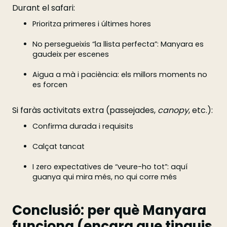
Durant el safari:
Prioritza primeres i últimes hores
No persegueixis “la llista perfecta”: Manyara es
gaudeix per escenes
Aigua a mà i paciència: els millors moments no
es forcen
Si faràs activitats extra (passejades,
canopy
, etc.):
Confirma durada i requisits
Calçat tancat
I zero expectatives de “veure-ho tot”: aquí
guanya qui mira més, no qui corre més
Conclusió: per què Manyara
funciona (encara que tinguis