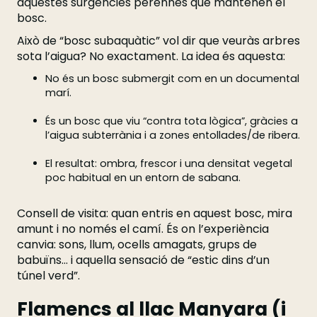
aquestes surgències perennes que mantenen el
bosc.
Això de “bosc subaquàtic” vol dir que veuràs arbres
sota l’aigua? No exactament. La idea és aquesta:
No és un bosc submergit com en un documental
marí.
És un bosc que viu “contra tota lògica”, gràcies a
l’aigua subterrània i a zones entollades/de ribera.
El resultat: ombra, frescor i una densitat vegetal
poc habitual en un entorn de sabana.
Consell de visita: quan entris en aquest bosc, mira
amunt i no només el camí. És on l’experiència
canvia: sons, llum, ocells amagats, grups de
babuïns… i aquella sensació de “estic dins d’un
túnel verd”.
Flamencs al llac Manyara (i