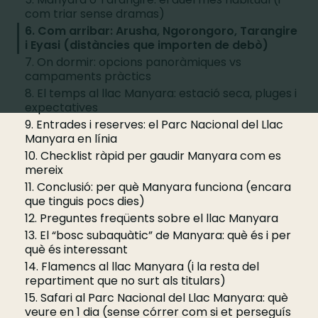
com triar sense dramas)
6. Com arribar: Arusha, Ngorongoro, Tarangire
i Eyasi (distàncies que importen de debò)
7. On dormir: opcions panoràmiques vs
campaments pràctics
8. El temps al llac Manyara: estació seca, pluges i
expectatives
9. Entrades i reserves: el Parc Nacional del Llac
Manyara en línia
10. Checklist ràpid per gaudir Manyara com es
mereix
11. Conclusió: per què Manyara funciona (encara
que tinguis pocs dies)
12. Preguntes freqüents sobre el llac Manyara
13. El “bosc subaquàtic” de Manyara: què és i per
què és interessant
14. Flamencs al llac Manyara (i la resta del
repartiment que no surt als titulars)
15. Safari al Parc Nacional del Llac Manyara: què
veure en 1 dia (sense córrer com si et perseguís