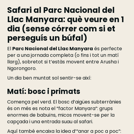
Safari al Parc Nacional del
Llac Manyara: què veure en 1
dia (sense córrer com si et
perseguís un búfal)
El
Parc Nacional del Llac Manyara
és perfecte
per a una jornada completa (o fins i tot un matí
llarg), sobretot si t’estàs movent entre Arusha i
Ngorongoro.
Un dia ben muntat sol sentir-se així:
Matí: bosc i primats
Comença pel verd. El bosc d’aigües subterrànies
és on més es nota el “factor Manyara”: grups
enormes de babuïns, micos movent-se per la
capçada i una entrada suau al safari.
Aquí també encaixa la idea d’“anar a poc a poc”: