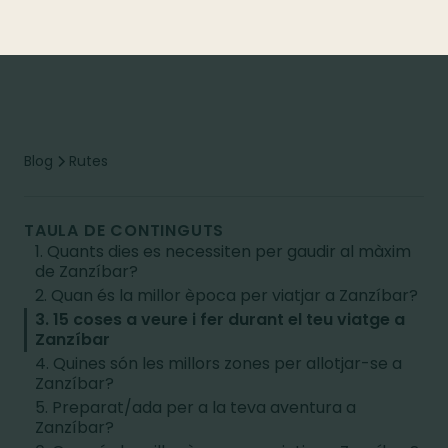
Blog
Rutes
TAULA DE CONTINGUTS
1. Quants dies es necessiten per gaudir al màxim
de Zanzíbar?
2. Quan és la millor època per viatjar a Zanzíbar?
3. 15 coses a veure i fer durant el teu viatge a
Zanzíbar
4. Quines són les millors zones per allotjar-se a
Zanzíbar?
5. Preparat/ada per a la teva aventura a
Zanzíbar?