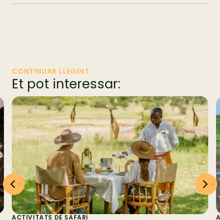
CONTINUAR LLEGINT
Et pot interessar:
ACTIVITATS DE SAFARI
A