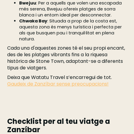
Bwejuu
: Per a aquells que volen una escapada
més serena, Bwejuu ofereix platges de sorra
blanca i un entorn ideal per desconnectar.
Chwaka Bay
: Situada a prop de la costa est,
aquesta zona és menys turística i perfecta per
als que busquen pau i tranquil·litat en plena
natura.
Cada una d'aquestes zones té el seu propi encant,
des de les platges vibrants fins a la riquesa
històrica de Stone Town, adaptant-se a diferents
tipus de viatgers.
Deixa que Watatu Travel s’encarregui de tot.
Gaudeix de Zanzíbar sense preocupacions!
Checklist per al teu viatge a
Zanzíbar