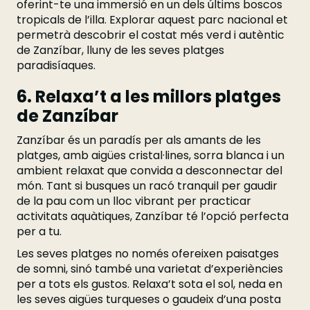
oferint-te una immersió en un dels últims boscos
tropicals de l’illa. Explorar aquest parc nacional et
permetrà descobrir el costat més verd i autèntic
de Zanzíbar, lluny de les seves platges
paradisíaques.
6. Relaxa’t a les millors platges
de Zanzíbar
Zanzíbar és un paradís per als amants de les
platges, amb aigües cristal·lines, sorra blanca i un
ambient relaxat que convida a desconnectar del
món. Tant si busques un racó tranquil per gaudir
de la pau com un lloc vibrant per practicar
activitats aquàtiques, Zanzíbar té l’opció perfecta
per a tu.
Les seves platges no només ofereixen paisatges
de somni, sinó també una varietat d’experiències
per a tots els gustos. Relaxa’t sota el sol, neda en
les seves aigües turqueses o gaudeix d’una posta