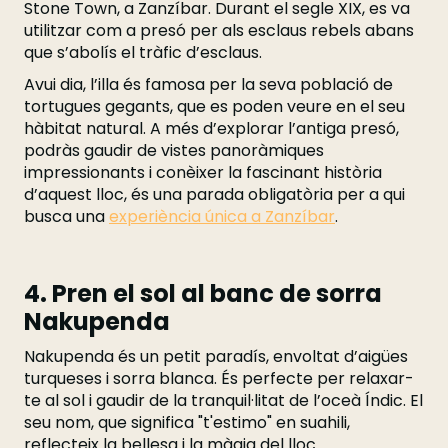
Stone Town, a Zanzíbar. Durant el segle XIX, es va
utilitzar com a presó per als esclaus rebels abans
que s’abolís el tràfic d’esclaus.
Avui dia, l’illa és famosa per la seva població de
tortugues gegants, que es poden veure en el seu
hàbitat natural. A més d’explorar l’antiga presó,
podràs gaudir de vistes panoràmiques
impressionants i conèixer la fascinant història
d’aquest lloc, és una parada obligatòria per a qui
busca una
experiència única a Zanzíbar
.
4. Pren el sol al banc de sorra
Nakupenda
Nakupenda és un petit paradís, envoltat d’aigües
turqueses i sorra blanca. És perfecte per relaxar-
te al sol i gaudir de la tranquil·litat de l’oceà Índic. El
seu nom, que significa "t'estimo" en suahili,
reflecteix la bellesa i la màgia del lloc.