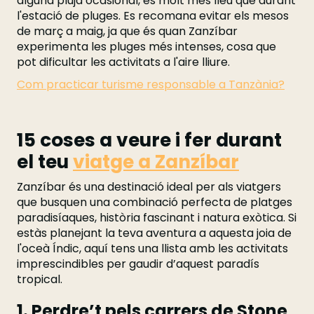
alguna pluja ocasional, és molt més lleu que durant
l'estació de pluges. Es recomana evitar els mesos
de març a maig, ja que és quan Zanzíbar
experimenta les pluges més intenses, cosa que
pot dificultar les activitats a l'aire lliure.
Com practicar turisme responsable a Tanzània?
15 coses a veure i fer durant
el teu
viatge a Zanzíbar
Zanzíbar és una destinació ideal per als viatgers
que busquen una combinació perfecta de platges
paradisíaques, història fascinant i natura exòtica. Si
estàs planejant la teva aventura a aquesta joia de
l'oceà Índic, aquí tens una llista amb les activitats
imprescindibles per gaudir d’aquest paradís
tropical.
1. Perdre’t pels carrers de Stone