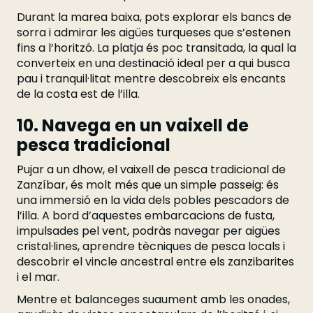
Durant la marea baixa, pots explorar els bancs de
sorra i admirar les aigües turqueses que s’estenen
fins a l’horitzó. La platja és poc transitada, la qual la
converteix en una destinació ideal per a qui busca
pau i tranquil·litat mentre descobreix els encants
de la costa est de l’illa.
10. Navega en un vaixell de
pesca tradicional
Pujar a un dhow, el vaixell de pesca tradicional de
Zanzíbar, és molt més que un simple passeig: és
una immersió en la vida dels pobles pescadors de
l’illa. A bord d’aquestes embarcacions de fusta,
impulsades pel vent, podràs navegar per aigües
cristal·lines, aprendre tècniques de pesca locals i
descobrir el vincle ancestral entre els zanzibarites
i el mar.
Mentre et balanceges suaument amb les onades,