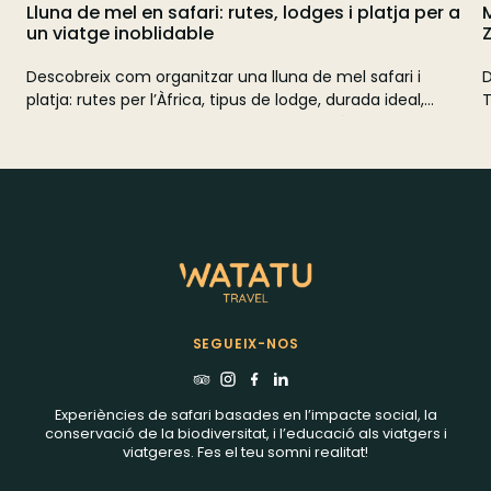
Lluna de mel en safari: rutes, lodges i platja per a
M
un viatge inoblidable
Descobreix com organitzar una lluna de mel safari i
D
platja: rutes per l’Àfrica, tipus de lodge, durada ideal,
T
pressupost orientatiu i extensions a Zanzíbar, Maurici,
M
Seychelles o Maldives.
i
SEGUEIX-NOS
Experiències de safari basades en l’impacte social, la
conservació de la biodiversitat, i l’educació als viatgers i
viatgeres. Fes el teu somni realitat!