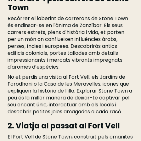
Town
Recórrer el laberint de carrerons de Stone Town
és endinsar-se en l'ànima de Zanzíbar. Els seus
carrers estrets, plens d'història i vida, et porten
per un món on conflueixen influències àrabs,
perses, índies i europees. Descobriràs antics
edificis colonials, portes tallades amb detalls
impressionants i mercats vibrants impregnats
d'aromes d’espècies.
No et perdis una visita al Fort Vell, els Jardins de
Forodhani o la Casa de les Meravelles, icones que
expliquen la història de l’illa. Explorar Stone Town a
peu és la millor manera de deixar-te captivar pel
seu encant únic, interactuar amb els locals i
descobrir petites joies amagades a cada racó.
2. Viatja al passat al Fort Vell
El Fort Vell de Stone Town, construït pels omanites