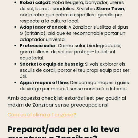
Roba i calçat
: Roba lleugera, banyador, ulleres
de sol, barret i sandàlies. Si visites
Stone Town
,
porta roba que cobreixi espatlles i genolls per
respecte a la cultura local.
Adaptador d’endoll
: A Zanzíbar s’utilitza el tipus
G (britànic), així que és recomanable portar un
adaptador universal.
Protecció solar
: Crema solar biodegradable,
gorra i ulleres de sol per protegir-te del sol
equatorial.
Snorkel o equip de busseig
: Si vols explorar els
esculls de corall, portar el teu propi equip pot ser
útil.
Apps i mapes offline
: Descarrega mapes i guies
de viatge per moure’t sense connexió a Internet.
Amb aquesta checklist estaràs llest per gaudir al
màxim de Zanzíbar sense preocupacions!
Com és el clima a Tanzània?
Preparat/ada per a la teva