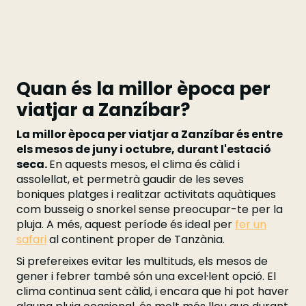
Quan és la millor època per
viatjar a Zanzíbar?
La millor època per viatjar a Zanzíbar és entre
els mesos de juny i octubre, durant l'estació
seca.
En aquests mesos, el clima és càlid i
assolellat, et permetrà gaudir de les seves
boniques platges i realitzar activitats aquàtiques
com busseig o snorkel sense preocupar-te per la
pluja. A més, aquest període és ideal per
fer un
safari
al continent proper de Tanzània.
Si prefereixes evitar les multituds, els mesos de
gener i febrer també són una excel·lent opció. El
clima continua sent càlid, i encara que hi pot haver