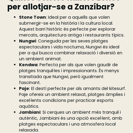
per allotjar-se a Zanzíbar?
Stone Town
: Ideal per a aquells que volen
submergir-se en la història i la cultura local.
Aquest barri històric és perfecte per explorar
mercats, arquitectura antiga i restaurants típics.
Nungwi
: Coneguda per les seves platges
espectaculars i vida nocturna, Nungwi és ideal
per a qui busca combinar relaxació i diversió en
un ambient animat.
Kendwa
: Perfecta per als que volen gaudir de
platges tranquil·les i impressionants. És menys
transitada que Nungwi, però igualment
fascinant.
Paje
: El destí perfecte per als amants del kitesurf.
Paje ofereix un ambient relaxat, platges àmplies i
excel·lents condicions per practicar esports
aquàtics.
Jambiani
: Si cerques un ambient més tranquil i
autèntic, Jambiani és una opció excel·lent, amb
platges espectaculars i una atmosfera local
relaxada.