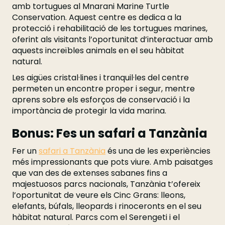
amb tortugues al Mnarani Marine Turtle
Conservation. Aquest centre es dedica a la
protecció i rehabilitació de les tortugues marines,
oferint als visitants l’oportunitat d’interactuar amb
aquests increïbles animals en el seu hàbitat
natural.
Les aigües cristal·lines i tranquil·les del centre
permeten un encontre proper i segur, mentre
aprens sobre els esforços de conservació i la
importància de protegir la vida marina.
Bonus: Fes un safari a Tanzània
Fer un
safari a Tanzània
és una de les experiències
més impressionants que pots viure. Amb paisatges
que van des de extenses sabanes fins a
majestuosos parcs nacionals, Tanzània t’ofereix
l’oportunitat de veure els Cinc Grans: lleons,
elefants, búfals, lleopards i rinoceronts en el seu
hàbitat natural. Parcs com el Serengeti i el