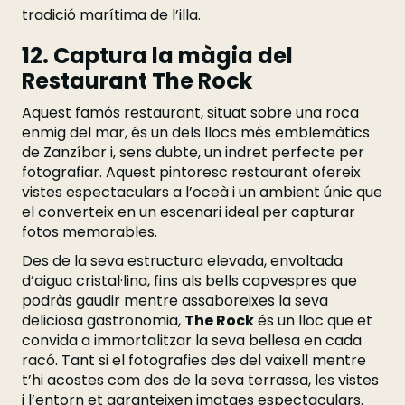
tradició marítima de l’illa.
12. Captura la màgia del
Restaurant The Rock
Aquest famós restaurant, situat sobre una roca
enmig del mar, és un dels llocs més emblemàtics
de Zanzíbar i, sens dubte, un indret perfecte per
fotografiar. Aquest pintoresc restaurant ofereix
vistes espectaculars a l’oceà i un ambient únic que
el converteix en un escenari ideal per capturar
fotos memorables.
Des de la seva estructura elevada, envoltada
d’aigua cristal·lina, fins als bells capvespres que
podràs gaudir mentre assaboreixes la seva
deliciosa gastronomia,
The Rock
és un lloc que et
convida a immortalitzar la seva bellesa en cada
racó. Tant si el fotografies des del vaixell mentre
t’hi acostes com des de la seva terrassa, les vistes
i l’entorn et garanteixen imatges espectaculars.