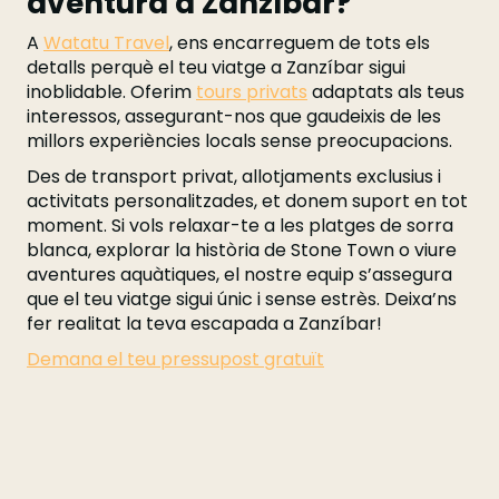
aventura a Zanzíbar?
A
Watatu Travel
, ens encarreguem de tots els
detalls perquè el teu viatge a Zanzíbar sigui
inoblidable. Oferim
tours privats
adaptats als teus
interessos, assegurant-nos que gaudeixis de les
millors experiències locals sense preocupacions.
Des de transport privat, allotjaments exclusius i
activitats personalitzades, et donem suport en tot
moment. Si vols relaxar-te a les platges de sorra
blanca, explorar la història de Stone Town o viure
aventures aquàtiques, el nostre equip s’assegura
que el teu viatge sigui únic i sense estrès. Deixa’ns
fer realitat la teva escapada a Zanzíbar!
Demana el teu pressupost gratuït