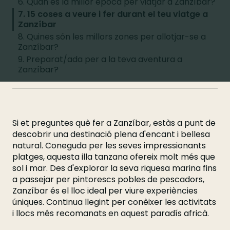
6. Quan és la millor època per viatjar a Zanzíbar?
7. 15 coses a veure i fer durant el teu viatge a
Zanzíbar
8. Quines són les millors zones per allotjar-se a
Zanzíbar?
9. Preparat/ada per a la teva aventura a
Zanzíbar?
Si et preguntes què fer a Zanzíbar, estàs a punt de
descobrir una destinació plena d'encant i bellesa
natural. Coneguda per les seves impressionants
platges, aquesta illa tanzana ofereix molt més que
sol i mar. Des d'explorar la seva riquesa marina fins
a passejar per pintorescs pobles de pescadors,
Zanzíbar és el lloc ideal per viure experiències
úniques. Continua llegint per conèixer les activitats
i llocs més recomanats en aquest paradís africà.