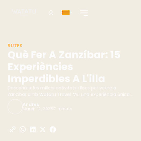
RUTES
Què Fer A Zanzíbar: 15
Experiències
Imperdibles A L'illa
Descobreix les millors activitats i llocs per veure a
Zanzíbar amb Watatu Travel. Viu una experiència única i
autèntica. Reserva ara!
Andres
March 12, 2025
7 minuts