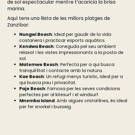
de sol espectacular mentre t’acaricia la brisa
marina.
Aquí tens una llista de les millors platges de
Zanzíbar:
Nungwi Beach
: Ideal per gaudir de la vida
costanera i practicar esports aquàtics.
Kendwa Beach
: Coneguda pel seu ambient
relaxat i les vistes impressionants a la posta de
sol.
Matemwe Beach
: Perfecta per a qui busca
tranquil·litat i contacte amb la natura.
Kae Beach
: Un refugi menys turístic, ideal per a
qui busca pau i privacitat.
Paje Beach
: Famosa per les seves condicions
perfectes per al kitesurf i el windsurf.
Mnemba Island
: Amb aigües cristal·lines, és ideal
per fer snorkel i busseig.