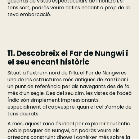
gaudiràs de vistes espectaculars de l’horitzó i, si
tens sort, podràs veure dofins nedant a prop de la
teva embarcació.
11. Descobreix el Far de Nungwi i
el seu encant històric
Situat a l’extrem nord de l’illa, el Far de Nungwi és
una de les estructures més antigues de Zanzíbar i
un punt de referència per als navegants des de fa
més d’un segle. Des del seu cim, les vistes de l’oceà
Índic són simplement impressionants,
especialment al capvespre, quan el cel s’omple de
tons daurats.
A més, aquest racó és ideal per explorar l’autèntic
poble pesquer de Nungwi, on podràs veure els
artesans construint dhows i conèixer més sobre la