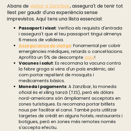
Abans de
viatjar a Zanzíbar
, assegura't de tenir tot
llest per gaudir d'una experiència sense
imprevistos. Aquí tens una llista essencial:
Passaport i visat
: Verifica els requisits d'entrada
i assegura't que el teu passaport tingui almenys
6 mesos de validesa.
Assegurança de viatge
: Fonamental per cobrir
emergències mèdiques, retards o cancel·lacions.
Aprofita un 5% de descompte
aquí
!
Vacunes i salut
: Es recomana la vacuna contra
la febre groga si véns d'un país endèmic, així
com portar repel·lent de mosquits i
medicaments bàsics.
Moneda i pagaments
: A Zanzíbar, la moneda
oficial és el xíling tanzà (TZS), però els dòlars
nord-americans són àmpliament acceptats en
zones turístiques. Es recomana portar bitllets
nous per facilitar el canvi. També pots utilitzar
targetes de crèdit en alguns hotels, restaurants i
botigues, però en zones més remotes només
s'accepta efectiu.