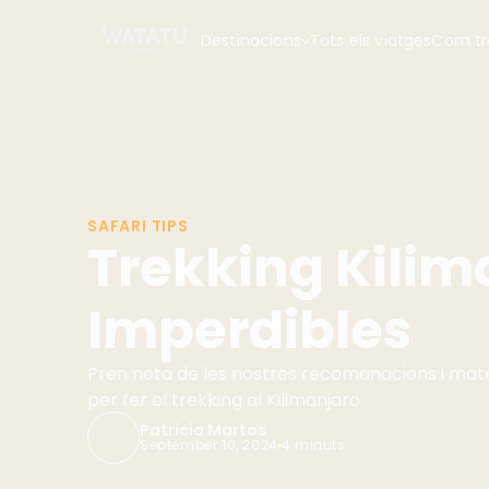
Destinacions
Tots els viatges
Com tr
SAFARI TIPS
Trekking Kilima
Imperdibles
Pren nota de les nostres recomanacions i mat
per fer el trekking al Kilimanjaro
Patricia Martos
September 10, 2024
4 minuts