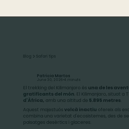
Blog
Safari tips
Patricia Martos
June 30, 2026
4 minuts
El trekking del Kilimanjaro és
una de les avent
gratificants del món
. El Kilimanjaro, situat a
d'Àfrica,
amb una altitud de
5.895 metres
.
Aquest majestuós
volcà inactiu
ofereix als ex
combina una varietat d'ecosistemes, des de selv
paisatges desèrtics i glaceres.