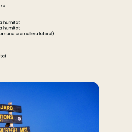
txa
la humitat
la humitat
comana cremallera lateral)
itat