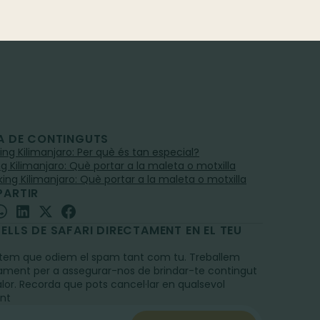
A DE CONTINGUTS
king Kilimanjaro: Per què és tan especial?
ng Kilimanjaro: Què portar a la maleta o motxilla
king Kilimanjaro: Què portar a la maleta o motxilla
ARTIR
ELLS DE SAFARI DIRECTAMENT EN EL TEU
L
em que odiem el spam tant com tu. Treballem
ament per a assegurar-nos de brindar-te contingut
alor. Recorda que pots cancel·lar en qualsevol
nt