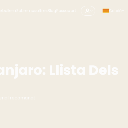
eballem
Sobre nosaltres
Blog
Passaport
Català
njaro: Llista Dels
erial recomanat