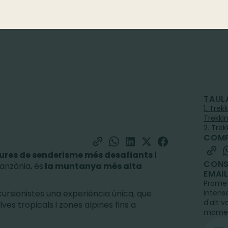
TAUL
1. Trek
Trekki
2. Trek
COMP
ures de senderisme més desafiants i
CONS
 Tanzània, és
la muntanya més alta
EMAI
Promet
cursionistes una experiència única, que
intens
d'alt v
es tropicals i zones alpines fins a
mome