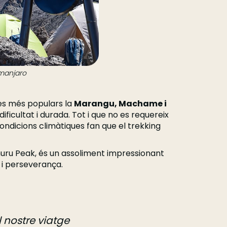
imanjaro
les més populars la
Marangu, Machame i
ificultat i durada. Tot i que no es requereix
 condicions climàtiques fan que el trekking
huru Peak, és un assoliment impressionant
a i perseverança.
 nostre viatge