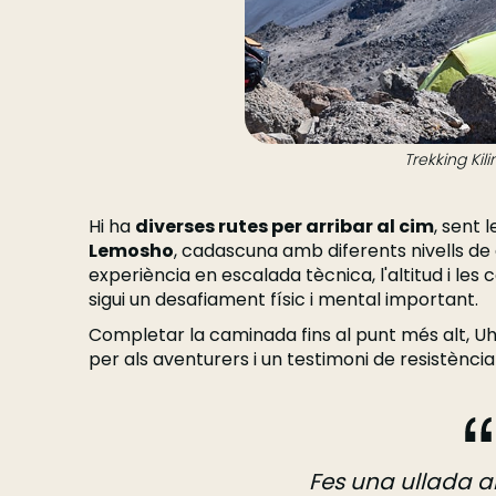
Trekking Kil
Hi ha
diverses rutes per arribar al cim
, sent 
Lemosho
, cadascuna amb diferents nivells de d
experiència en escalada tècnica, l'altitud i les
sigui un desafiament físic i mental important.
Completar la caminada fins al punt més alt, U
per als aventurers i un testimoni de resistènci
Fes una ullada al