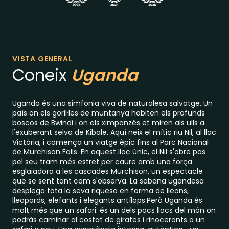
VISTA GENERAL
Coneix
Uganda
Uganda és una simfonia viva de naturalesa salvatge. Un
país on els goril·les de muntanya habiten els profunds
boscos de Bwindi i on els ximpanzés et miren als ulls a
l'exuberant selva de Kibale. Aquí neix el mític riu Nil, al llac
Victòria, i comença un viatge èpic fins al Parc Nacional
de Murchison Falls. En aquest lloc únic, el Nil s'obre pas
pel seu tram més estret per caure amb una força
esglaiadora a les cascades Murchison, un espectacle
que se sent tant com s'observa. La sabana ugandesa
desplega tota la seva riquesa en forma de lleons,
lleopards, elefants i elegants antílops.Però Uganda és
molt més que un safari: és un dels pocs llocs del món on
podràs caminar al costat de girafes i rinoceronts a un