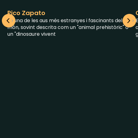
Pico Zapato
És una de les aus més estranyes i fascinants del
E
món, sovint descrita com un "animal prehistòric" o
un "dinosaure vivent