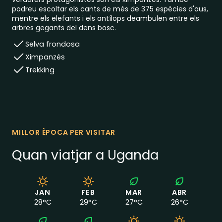
podreu escoltar els cants de més de 375 espècies d'aus,
mentre els elefants i els antílops deambulen entre els
arbres gegants del dens bosc.
Selva frondosa
Ximpanzés
Trekking
MILLOR ÈPOCA PER VISITAR
Quan viatjar a Uganda
JAN
FEB
MAR
ABR
28
°C
29
°C
27
°C
26
°C