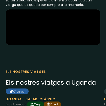
safari a peu. Una experiència intensa, autèntica… un
viatge que es queda per sempre a la memòria.
ELS NOSTRES VIATGES
Els nostres viatges a Uganda
Clàssic
8
des de
dies a
Uganda
2995
€
UGANDA - SAFARI CLÀSSIC
Es pot reservar:
Grup
Privat
E