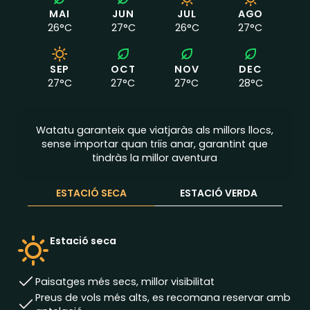
MAI
JUN
JUL
AGO
26
°C
27
°C
26
°C
27
°C
SEP
OCT
NOV
DEC
27
°C
27
°C
27
°C
28
°C
Watatu garanteix que viatjaràs als millors llocs,
sense importar quan triïs anar, garantint que
tindràs la millor aventura
ESTACIÓ SECA
ESTACIÓ VERDA
Estació seca
Paisatges més secs, millor visibilitat
Preus de vols més alts, es recomana reservar amb