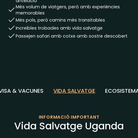
antelació
Més volum de viatgers, però amb experiències
memorables
Més pols, però camins més transitables
Increïbles trobades amb vida salvatge
Passejen safari amb cotxe amb sostre descobert
VISA & VACUNES
VIDA SALVATGE
ECOSISTEM
INFORMACIÓ IMPORTANT
Vida Salvatge Uganda