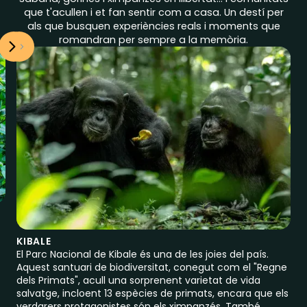
que t'acullen i et fan sentir com a casa. Un destí per
als que busquen experiències reals i moments que
romandran per sempre a la memòria.
KIBALE
El Parc Nacional de Kibale és una de les joies del país.
Aquest santuari de biodiversitat, conegut com el "Regne
dels Primats", acull una sorprenent varietat de vida
salvatge, incloent 13 espècies de primats, encara que els
verdarers protagonistes són els ximpanzés. També