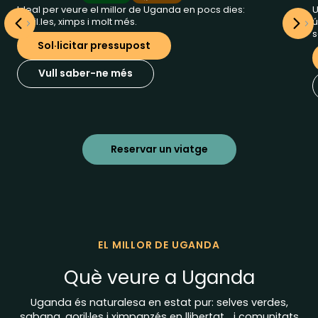
Ideal per veure el millor de Uganda en pocs dies:
U
Goril.les, ximps i molt més.
ú
s
Sol·licitar pressupost
Vull saber-ne més
Reservar un viatge
EL MILLOR DE UGANDA
Què veure a Uganda
Uganda és naturalesa en estat pur: selves verdes,
sabana, goril·les i ximpanzés en llibertat… i comunitats