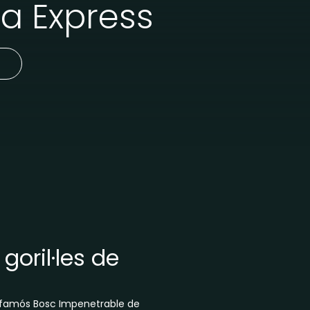
la Express
goril·les de
l famós Bosc Impenetrable de