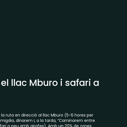
el llac Mburo i safari a
la ruta en direcció al llac Mburo (5-6 hores per
l migdia, dinarem i, a la tarda, “Caminarem entre
afari a peu amb girafes). Amb un 20% de zones