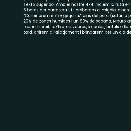
Texto sugerido: Amb el nostre 4x4 iniciem la ruta en 
6 hores per carretera). Hi arribarem al migdia, dinarem
“Caminarem entre gegants” dins del parc (safari a 
20% de zones humides i un 80% de sabana, Mburo acu
fauna increïble. Girafes, zebres, impales, búfals o l
tard, anirem a l’allotjament i brindarem per un dia d