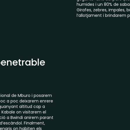
humides i un 80% de sabana
Girafes, zebres, impales, 
l’allotjament i brindarem 
penetrable
cional de Mburo i posarem
 poc a poc deixarem enrere
 guanyant altitud cap a
Kabale on visitarem el
ció a Bwindi anirem parant
 d’escàndol. Finalment,
lenaris on habiten els