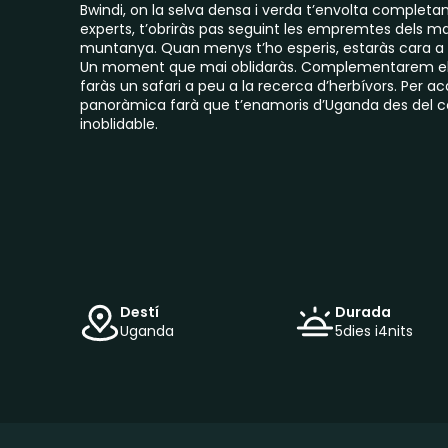
Bwindi, on la selva densa i verda t’envolta comple
experts, t’obriràs pas seguint les empremtes dels ma
muntanya. Quan menys t’ho esperis, estaràs cara a 
Un moment que mai oblidaràs. Complementarem el v
faràs un safari a peu a la recerca d’herbívors. Per 
panoràmica farà que t’enamoris d’Uganda des del cel. 
inoblidable.
Destí
Durada
Uganda
5
dies i
4
nits