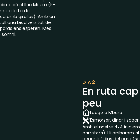
direcció al llac Mburo (5-
 i, a la tarda,
peu amb girafes). Amb un
ll una biodiversitat de
leopards ens esperen. Més
e somni.
DIA 2
En ruta cap 
peu
Lodge a Mburo
Esmorzar, dinar i sopar
Amb el nostre 4x4 iniciem 
carretera). Hi arribarem a
gegants” dins del parc (s