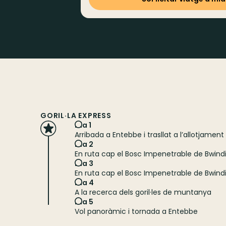
GORIL·LA EXPRESS
Dia 1
Arribada a Entebbe i trasllat a l’allotjament
Dia 2
En ruta cap el Bosc Impenetrable de Bwind
Dia 3
En ruta cap el Bosc Impenetrable de Bwind
Dia 4
A la recerca dels goril·les de muntanya
Dia 5
Vol panoràmic i tornada a Entebbe