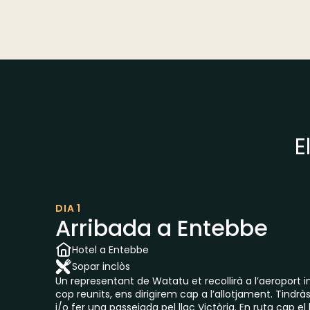
E
DIA 1
Arribada a Entebbe
Hotel a Entebbe
Sopar inclòs
Un representant de Watatu et recollirà a l’aeroport 
cop reunits, ens dirigirem cap a l’allotjament. Tindrà
i/o fer una passejada pel llac Victòria. En ruta cap el 