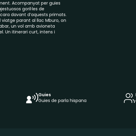
tament. Acompanyat per guies
jestuosos goril·les de
cara davant d’aquests primats.
iatge parant al llac Mburo, on
acabar, un vol amb avioneta
Un itinerari curt, intens i
Guies
Guies de parla hispana