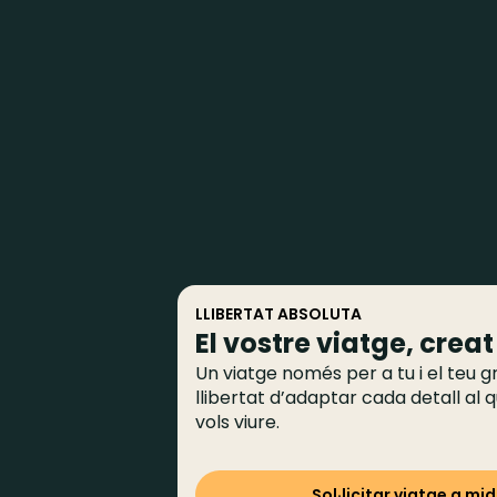
LLIBERTAT ABSOLUTA
El vostre viatge, crea
Un viatge només per a tu i el teu 
llibertat d’adaptar cada detall al
vols viure.
Sol·licitar viatge a mi