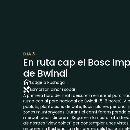
DIA 3
En ruta cap el Bosc Im
de Bwindi
Lodge a Rushaga
Esmorzar, dinar i sopar
A primera hora del matí deixarem enrere el parc na
rumb cap al parc nacional de Bwindi (5-6 hores). A
poblats, plantacions de cafè, llacs i planes per anar
zones muntanyoses. Durant el camí farem parada a 
mercat local i dinarem. Seguirem la nosta ruta direc
als nostres “view points” per contemplar unes vistes
arribarem a Rushaga, ja a les portes dels boscos mil·