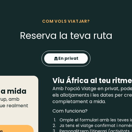
COM VOLS VIATJAR?
Reserva la teva ruta
En privat
Viu África al teu ritm
Amb l’opció Viatge en privat, podeu 
t a mida
els allotjaments i les dates per cre
grup, amb
completament a mida.
 que realment
Com funciona?
Omple el formulari amb les teves id
Ja tens el viatge confirmat i nomé
Personalitzem l’itinerari (activitat
da