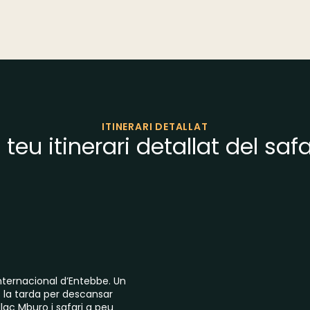
ITINERARI DETALLAT
l teu itinerari detallat del safa
internacional d’Entebbe. Un
s la tarda per descansar
llac Mburo i safari a peu