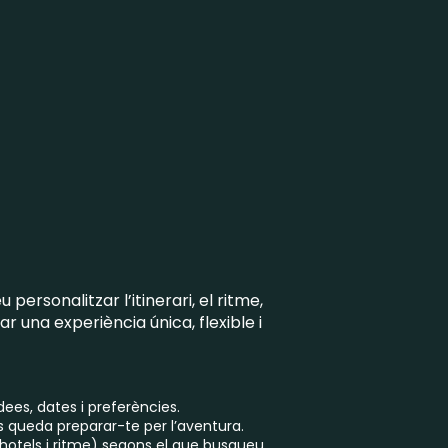
e
personalitzar l’itinerari, el ritme,
ar una experiència única, flexible i
ees, dates i preferències.
s queda preparar-te per l’aventura.
s, hotels i ritme) segons el que busqueu.