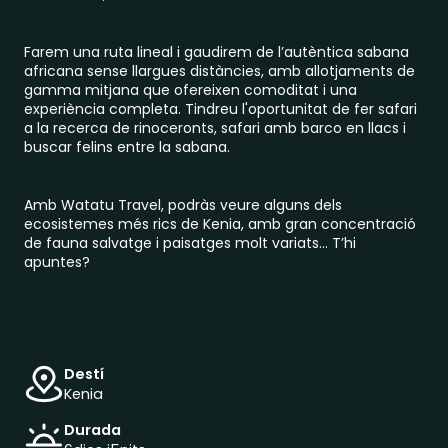
Farem una ruta lineal i gaudirem de l’autèntica sabana
africana sense llargues distàncies, amb allotjaments de
gamma mitjana que ofereixen comoditat i una
experiència completa. Tindreu l'oportunitat de fer safari
a la recerca de rinoceronts, safari amb barco en llacs i
buscar felins entre la sabana.
Amb Watatu Travel, podràs veure alguns dels
ecosistemes més rics de Kenia, amb gran concentració
de fauna salvatge i paisatges molt variats... T’hi
apuntes?
Destí
Kenia
Durada