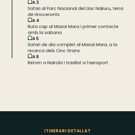
DIA 3
Safari al Parc Nacional del Llac Nakuru, terra
de rinoceronts
DIA 4
Ruta cap al Masai Mara i primer contacte
amb la sabana
DIA 5
Safari de dia complet al Masai Mara, a la
recerca dels Cinc Grans
DIA 6
Retorn a Nairobi i trasllat a l’aeroport
ITINERARI DETALLAT