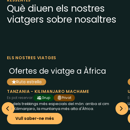
RESSENYES
Què diuen els nostres
viatgers sobre nosaltres
ELS NOSTRES VIATGES
Ofertes de viatge a Àfrica
Ruta estrella
8
des de
dies a
Tanzania
TANZANIA - KILIMANJARO MACHAME
1858
€
Es pot reservar:
Grup
Privat
E
Un dels trekkings més especials del món: arriba al cim
U
del Kilimanjaro, la muntanya més alta d'Àfrica.
a
Vull saber-ne més