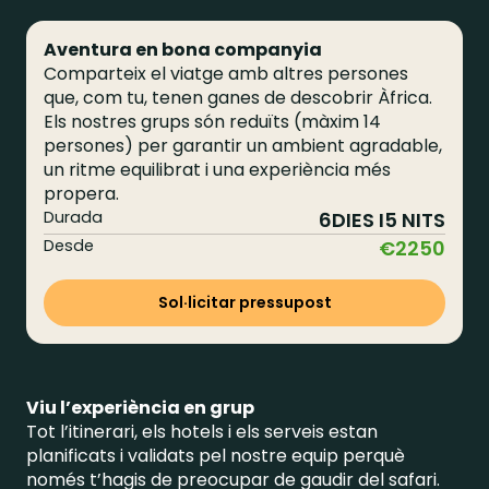
Aventura en bona companyia
Comparteix el viatge amb altres persones
que, com tu, tenen ganes de descobrir Àfrica.
Els nostres grups són reduïts (màxim 14
persones) per garantir un ambient agradable,
un ritme equilibrat i una experiència més
propera.
Durada
6
DIES I
5
NITS
Desde
€
2250
Sol·licitar pressupost
Viu l’experiència en grup
Tot l’itinerari, els hotels i els serveis estan
planificats i validats pel nostre equip perquè
només t’hagis de preocupar de gaudir del safari.