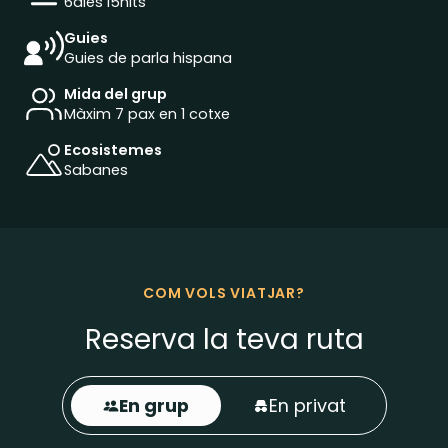
6
dies i
5
nits
Guies
Guies de parla hispana
Mida del grup
Màxim 7 pax en 1 cotxe
Ecosistemes
Sabanes
COM VOLS VIATJAR?
Reserva la teva ruta
En grup
En privat