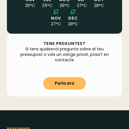
26
°C
25
°C
26
°C
27
°C
28
°C
NOV
DEC
27
°C
28
°C
TENS PREGUNTES?
Si tens qualsevol pregunta sobre el teu
pressupost o vols un viatge privat, posa't en
contacte
Parla ara