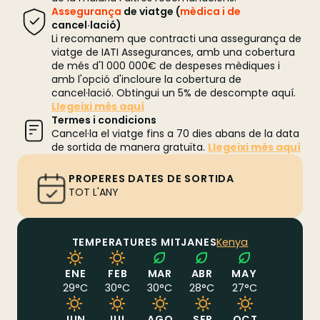
Assegurança
de viatge (
mèdica i de
cancel·lació)
Li recomanem que contracti una assegurança de
viatge de IATI Assegurances, amb una cobertura
de més d'1 000 000€ de despeses mèdiques i
amb l'opció d'incloure la cobertura de
cancel·lació. Obtingui un 5% de descompte aquí.
Llegeixi més aquí
Termes i condicions
Cancel·la el viatge fins a 70 dies abans de la data
de sortida de manera gratuïta.
Llegeixi més aquí
PROPERES DATES DE SORTIDA
TOT L'ANY
TEMPERATURES MITJANES
Kenya
ENE
FEB
MAR
ABR
MAY
29
°C
30
°C
30
°C
28
°C
27
°C
JUN
JUL
AGO
SEP
OCT