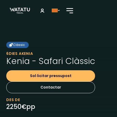
Clàssic
6
DIES A
KENIA
Kenia - Safari Clàssic
Sol·licitar pressupost
Contactar
DES DE
2250
€
pp