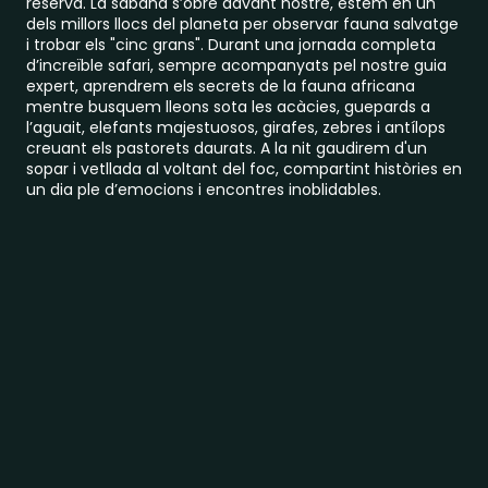
reserva. La sabana s’obre davant nostre, estem en un
dels millors llocs del planeta per observar fauna salvatge
i trobar els "cinc grans". Durant una jornada completa
d’increïble safari, sempre acompanyats pel nostre guia
expert, aprendrem els secrets de la fauna africana
mentre busquem lleons sota les acàcies, guepards a
l’aguait, elefants majestuosos, girafes, zebres i antílops
creuant els pastorets daurats. A la nit gaudirem d'un
sopar i vetllada al voltant del foc, compartint històries en
un dia ple d’emocions i encontres inoblidables.