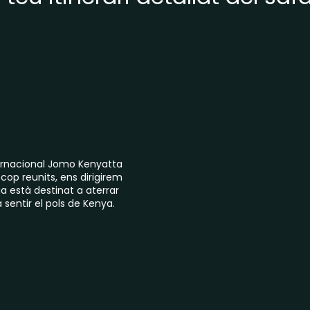
ternacional Jomo Kenyatta
n cop reunits, ens dirigirem
dia està destinat a aterrar
 sentir el pols de Kenya.