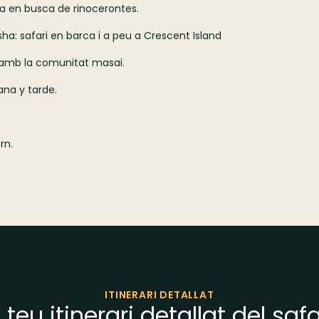
rva en busca de rinocerontes.
vasha: safari en barca i a peu a Crescent Island
ts amb la comunitat masai.
ana y tarde.
rn.
ITINERARI DETALLAT
l teu itinerari detallat del safa