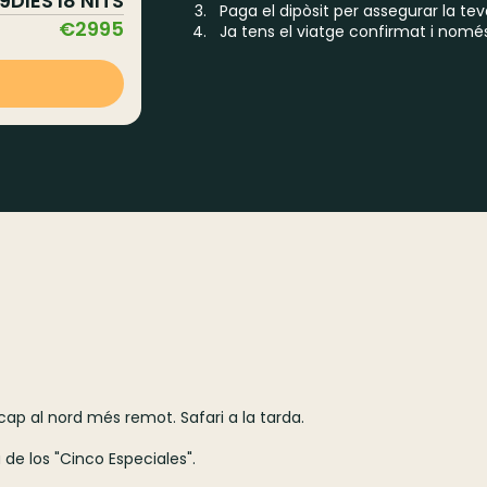
9
DIES I
8
NITS
Paga el dipòsit per assegurar la tev
€
2995
Ja tens el viatge confirmat i nomé
t
ap al nord més remot. Safari a la tarda.
de los "Cinco Especiales".