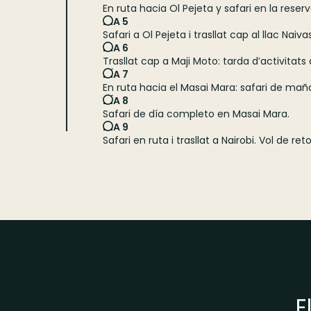
En ruta hacia Ol Pejeta y safari en la rese
DIA 5
Safari a Ol Pejeta i trasllat cap al llac Nai
DIA 6
Trasllat cap a Maji Moto: tarda d’activita
DÍA 7
En ruta hacia el Masai Mara: safari de mañ
DÍA 8
Safari de día completo en Masai Mara.
DIA 9
Safari en ruta i trasllat a Nairobi. Vol de reto
E