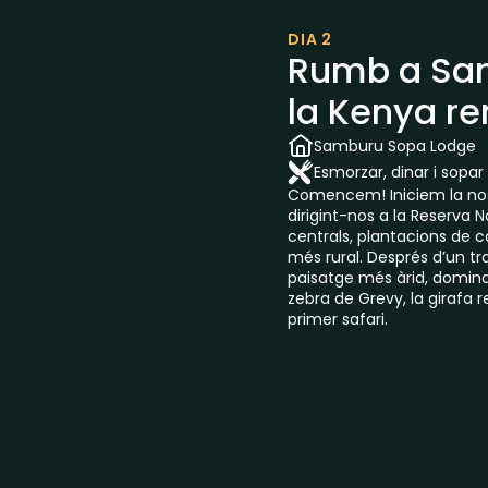
DIA 2
Rumb a Sam
la Kenya r
Samburu Sopa Lodge
Esmorzar, dinar i sopar
Comencem! Iniciem la nost
dirigint-nos a la Reserva 
centrals, plantacions de c
més rural. Després d’un t
paisatge més àrid, dominat
zebra de Grevy, la girafa r
primer safari.