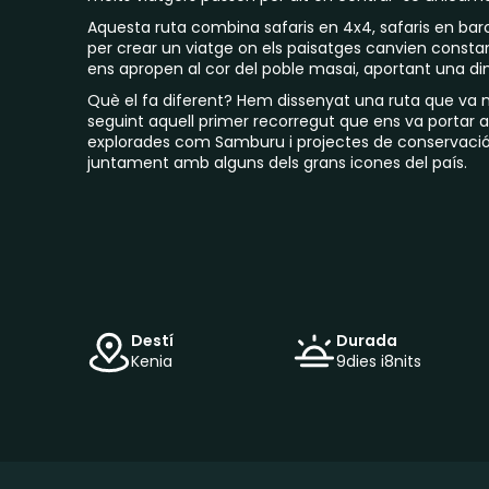
Aquesta ruta combina safaris en 4x4, safaris en bar
per crear un viatge on els paisatges canvien consta
ens apropen al cor del poble masai, aportant una d
Què el fa diferent? Hem dissenyat una ruta que va 
seguint aquell primer recorregut que ens va portar 
explorades com Samburu i projectes de conservació
juntament amb alguns dels grans icones del país.
Destí
Durada
Kenia
9
dies i
8
nits