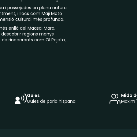
ca i passejades en plena natura
ntment, i llocs com Maji Moto
imensió cultural més profunda.
més enllà del Maasai Mara,
a descobrir regions menys
 de rinoceronts com Ol Pejeta,
Guies
Mida d
Guies de parla hispana
Màxim 1