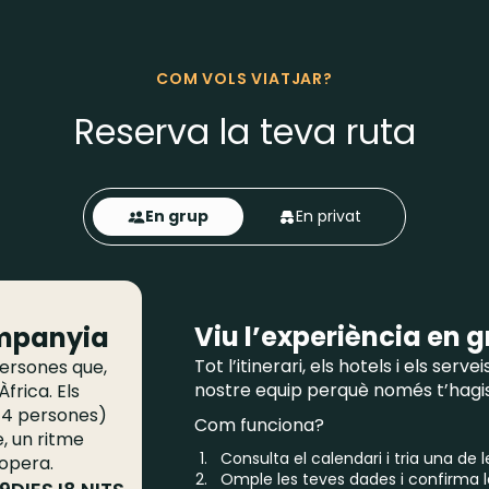
COM VOLS VIATJAR?
Reserva la teva ruta
En grup
En privat
Viu l’experiència en 
mpanyia
Tot l’itinerari, els hotels i els serve
ersones que,
nostre equip perquè només t’hagis
frica. Els
14 persones)
Com funciona?
, un ritme
Consulta el calendari i tria una de 
ropera.
Omple les teves dades i confirma l