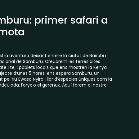
buru: primer safari a
emota
ra aventura deixant enrere la ciutat de Nairobi i
Nacional de Samburu. Creuarem les terres altes
afè i te, i poblets locals que ens mostren la Kenya
rajecte d’unes 5 hores, ens espera Samburu, un
 pel riu Ewaso Nyiro i llar d’espècies úniques com la
eticulada, l’oryx o el gerenuk. Aquí farem el nostre