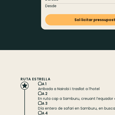
Desde
Sol·licitar pressupos
RUTA ESTRELLA
DIA 1
Arribada a Nairobi i trasllat a l’hotel
DIA 2
En ruta cap a Samburu, creuant l’equador c
DÍA 3
Día entero de safari en Samburu, en busca 
DÍA 4