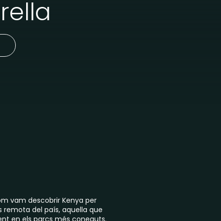
rella
 com vam descobrir Kenya per
 remota del país, aquella que
ent en els parcs més coneguts.