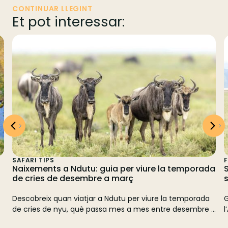
CONTINUAR LLEGINT
Et pot interessar:
SAFARI TIPS
F
Naixements a Ndutu: guia per viure la temporada
de cries de desembre a març
s
Descobreix quan viatjar a Ndutu per viure la temporada
G
de cries de nyu, què passa mes a mes entre desembre i
l
t
març, quina fauna hi pots veure i com planificar un
p