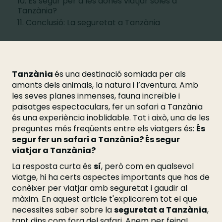
10. És segur per a les dones viatjar soles a
Tanzània?
11. Conclusió: La seguretat a Tanzània
Tanzània
és una destinació somiada per als
amants dels animals, la natura i l’aventura. Amb
les seves planes inmenses, fauna increïble i
paisatges espectaculars, fer un safari a Tanzània
és una experiència inoblidable. Tot i això, una de les
preguntes més freqüents entre els viatgers és:
És
segur fer un safari a Tanzània? És segur
viatjar a Tanzània?
La resposta curta és
sí
, però com en qualsevol
viatge, hi ha certs aspectes importants que has de
conèixer per viatjar amb seguretat i gaudir al
màxim. En aquest article t'explicarem tot el que
necessites saber sobre la
seguretat a Tanzània
,
tant dins com fora del safari. Anem per feina!