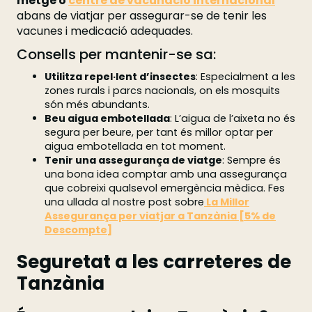
metge o
centre de vacunació internacional
abans de viatjar per assegurar-se de tenir les
vacunes i medicació adequades.
Consells per mantenir-se sa:
Utilitza repel·lent d’insectes
: Especialment a les
zones rurals i parcs nacionals, on els mosquits
són més abundants.
Beu aigua embotellada
: L’aigua de l’aixeta no és
segura per beure, per tant és millor optar per
aigua embotellada en tot moment.
Tenir una assegurança de viatge
: Sempre és
una bona idea comptar amb una assegurança
que cobreixi qualsevol emergència mèdica. Fes
una ullada al nostre post sobre
La Millor
Assegurança per viatjar a Tanzània [5% de
Descompte]
Seguretat a les carreteres de
Tanzània