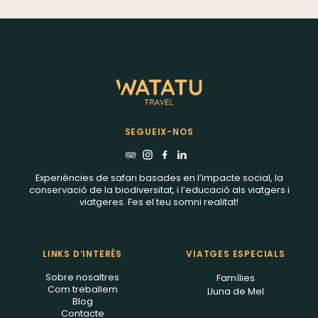
safari responsable en una de les fases més
emocionants de la Gran Migració.
SEGUEIX-NOS
Experiències de safari basades en l’impacte social, la
conservació de la biodiversitat, i l’educació als viatgers i
viatgeres. Fes el teu somni realitat!
LINKS D’INTERÈS
VIATGES ESPECIALS
Sobre nosaltres
Famílies
Com treballem
Lluna de Mel
Blog
Contacte