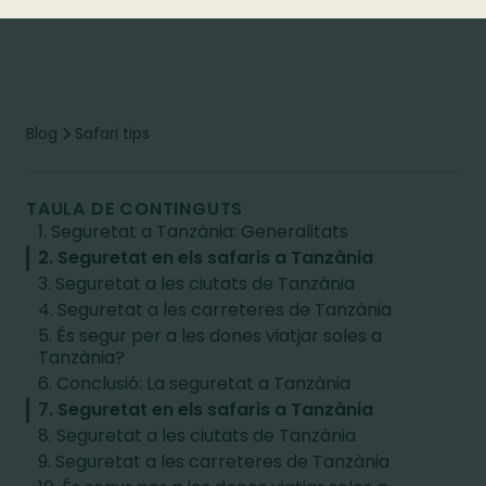
Blog
Safari tips
TAULA DE CONTINGUTS
1. Seguretat a Tanzània: Generalitats
2. Seguretat en els safaris a Tanzània
3. Seguretat a les ciutats de Tanzània
4. Seguretat a les carreteres de Tanzània
5. És segur per a les dones viatjar soles a
Tanzània?
6. Conclusió: La seguretat a Tanzània
7. Seguretat en els safaris a Tanzània
8. Seguretat a les ciutats de Tanzània
9. Seguretat a les carreteres de Tanzània