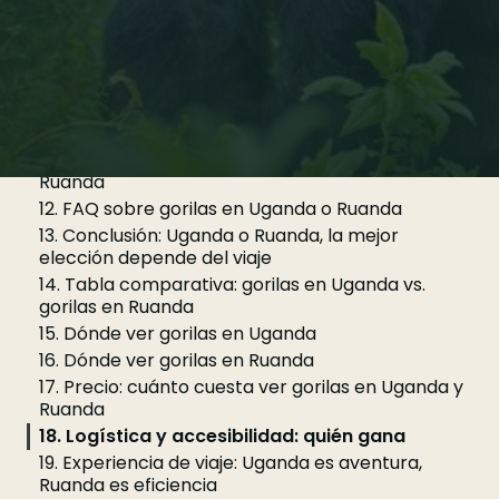
7. Experiencia de viaje: Uganda es aventura,
Ruanda es eficiencia
8. Mejor época para ver gorilas en Uganda y
Ruanda
9. Qué país elegir según tu tipo de viaje
10. Gorilas lomo plateado, familias y conservación
11. Errores frecuentes al elegir entre Uganda y
Ruanda
12. FAQ sobre gorilas en Uganda o Ruanda
13. Conclusión: Uganda o Ruanda, la mejor
elección depende del viaje
14. ‍Tabla comparativa: gorilas en Uganda vs.
gorilas en Ruanda‍
15. Dónde ver gorilas en Uganda
16. Dónde ver gorilas en Ruanda
17. Precio: cuánto cuesta ver gorilas en Uganda y
Ruanda
18. Logística y accesibilidad: quién gana
19. Experiencia de viaje: Uganda es aventura,
Ruanda es eficiencia