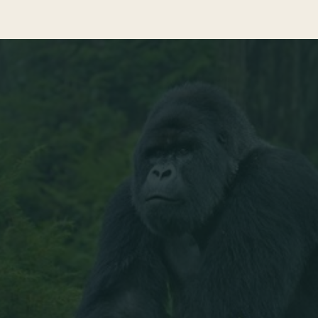
Blog
Conservación
TABLA DE CONTENIDOS
1. Uganda o Ruanda para ver gorilas: respuesta
rápida
2. ‍Tabla comparativa: gorilas en Uganda vs.
gorilas en Ruanda‍
3. Dónde ver gorilas en Uganda
4. Dónde ver gorilas en Ruanda
5. Precio: cuánto cuesta ver gorilas en Uganda y
Ruanda
6. Logística y accesibilidad: quién gana