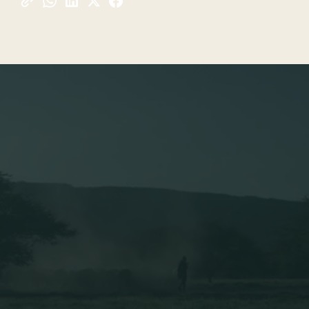
Blog
Conservación
TABLA DE CONTENIDOS
1. ¿Qué es la huella ecológica y por qué importa?
2. Diferencia entre huella ecológica y huella de
carbono
3. ¿Cómo se mide la huella ecológica?
4. 7 acciones cotidianas para reducir tu huella
ecológica
5. Viajes sostenibles: Cómo reducir tu huella al
explorar el mundo