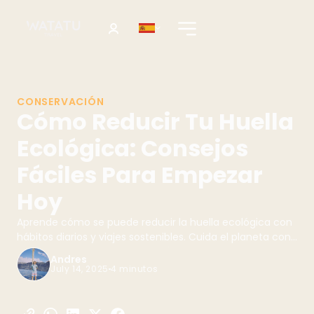
CONSERVACIÓN
Cómo Reducir Tu Huella
Ecológica: Consejos
Fáciles Para Empezar
Hoy
Aprende cómo se puede reducir la huella ecológica con
hábitos diarios y viajes sostenibles. Cuida el planeta con
Watatu Travel. ¡Inspírate y actúa hoy!
Andres
July 14, 2025
4 minutos