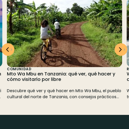
COMUNIDAD
n
Mto Wa Mbu en Tanzania: qué ver, qué hacer y
cómo visitarlo por libre
i
Descubre qué ver y qué hacer en Mto Wa Mbu, el pueblo
W
y
cultural del norte de Tanzania, con consejos prácticos
t
para visitarlo por libre.
p
A
o