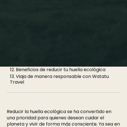
6. Beneficios de reducir tu huella ecológica
7. Viaja de manera responsable con Watatu
Travel
8. Diferencia entre huella ecológica y huella de
carbono
9. ¿Cómo se mide la huella ecológica?
10. 7 acciones cotidianas para reducir tu huella
ecológica
11. Viajes sostenibles: Cómo reducir tu huella al
explorar el mundo
12. Beneficios de reducir tu huella ecológica
13. Viaja de manera responsable con Watatu
Travel
Reducir la huella ecológica se ha convertido en
una prioridad para quienes desean cuidar el
planeta y vivir de forma más consciente. Ya sea en