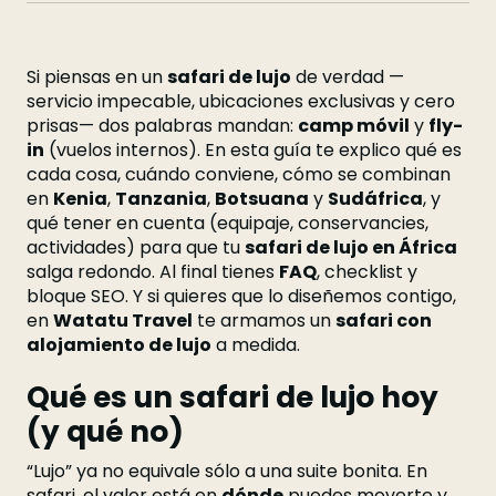
Si piensas en un
safari de lujo
de verdad —
servicio impecable, ubicaciones exclusivas y cero
prisas— dos palabras mandan:
camp móvil
y
fly-
in
(vuelos internos). En esta guía te explico qué es
cada cosa, cuándo conviene, cómo se combinan
en
Kenia
,
Tanzania
,
Botsuana
y
Sudáfrica
, y
qué tener en cuenta (equipaje, conservancies,
actividades) para que tu
safari de lujo en África
salga redondo. Al final tienes
FAQ
, checklist y
bloque SEO. Y si quieres que lo diseñemos contigo,
en
Watatu Travel
te armamos un
safari con
alojamiento de lujo
a medida.
Qué es un safari de lujo hoy
(y qué no)
“Lujo” ya no equivale sólo a una suite bonita. En
safari, el valor está en
dónde
puedes moverte y