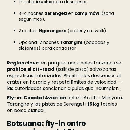
1 noche
Arusha
para descansar.
3–4 noches
Serengeti
en
camp móvil
(zona
según mes).
2 noches
Ngorongoro
(cráter y rim walk).
Opcional: 2 noches
Tarangire
(baobabs y
elefantes) para contrastar.
Reglas clave:
en parques nacionales tanzanos se
prohíbe el off-road
(salir de pista) salvo zonas
específicas autorizadas. Planifica los descensos al
cráter en horario y respeta límites de velocidad —
las autoridades sancionan a guías que incumplen.
Fly-in:
Coastal Aviation
enlaza Arusha, Manyara,
Tarangire y las pistas de Serengeti;
15 kg
totales
en bolsa blanda.
Botsuana: fly-in entre