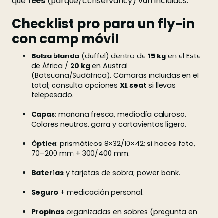
qué
fees
(parque/conservancy) van incluidos.
Checklist pro para un fly-in
con camp móvil
Bolsa blanda
(duffel) dentro de
15 kg
en el Este
de África /
20 kg
en Austral
(Botsuana/Sudáfrica). Cámaras incluidas en el
total; consulta opciones
XL seat
si llevas
telepesado.
Capas
: mañana fresca, mediodía caluroso.
Colores neutros, gorra y cortavientos ligero.
Óptica
: prismáticos 8×32/10×42; si haces foto,
70–200 mm + 300/400 mm.
Baterías
y tarjetas de sobra; power bank.
Seguro
+ medicación personal.
Propinas
organizadas en sobres (pregunta en