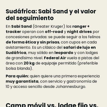
Sudáfrica: Sabi Sand y el valor
del seguimiento
En
Sabi Sand
(Greater Kruger) los
ranger +
tracker
operan con
off-road
y
night drives
por
concesiones privadas: se puede seguir a los felinos
de forma ética y sin prisas
, con cupos en cada
avistamiento. Es un clásico del
safari de lujo en
Sudáfrica
, muy sólido en
leopardo
y con lodges
de grandísimo nivel.
Federal Air
vuela a pistas del
área con
20 kg
de equipaje permitido (preferible
bolsa blanda).
Para quién:
quien quiere una primera experiencia
muy garantista
, con servicio y gastronomía de
10 y acceso sencillo desde Johannesburgo.
Camp móvil vs. lodge fijo vs.