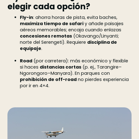
elegir cada opción?
Fly-in
: ahorra horas de pista, evita baches,
maximiza tiempo de safari
y añade paisajes
aéreos memorables; encaja cuando enlazas
concesiones remotas
(Okavango/Linyanti;
norte del Serengeti). Requiere
disciplina de
equipaje
.
Road
(por carretera): más económico y flexible
si haces
distancias cortas
(p. ej., Tarangire–
Ngorongoro–Manyara). En parques con
prohibición de off-road
no pierdes experiencia
por ir en 4×4.