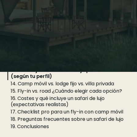
6. Fly-in vs. road ¿Cuándo elegir cada opción?
7. Costes y qué incluye un safari de lujo
(expectativas realistas)
8. Checklist pro para un fly-in con camp móvil
9. Preguntas frecuentes sobre un safari de lujo
10. Conclusiones
11. Campamentos móviles: lujo que se mueve con
la fauna
12. Fly-in safari (vuelos internos): cuándo
conviene
13. Los mejores safaris de lujo por destino
(según tu perfil)
14. Camp móvil vs. lodge fijo vs. villa privada
15. Fly-in vs. road ¿Cuándo elegir cada opción?
16. Costes y qué incluye un safari de lujo
(expectativas realistas)
17. Checklist pro para un fly-in con camp móvil
18. Preguntas frecuentes sobre un safari de lujo
19. Conclusiones