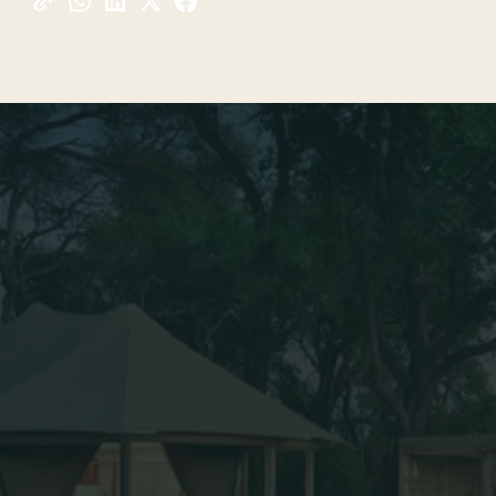
Blog
Viajes privados
TABLA DE CONTENIDOS
1. Qué es un safari de lujo hoy (y qué no)
2. Campamentos móviles: lujo que se mueve con
la fauna
3. Fly-in safari (vuelos internos): cuándo conviene
4. Los mejores safaris de lujo por destino
(según tu perfil)
5. Camp móvil vs. lodge fijo vs. villa privada