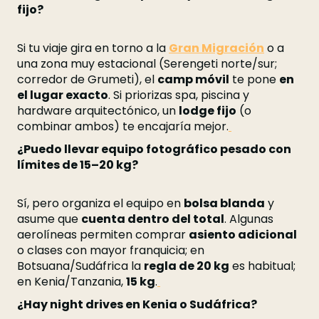
fijo?
Si tu viaje gira en torno a la
Gran Migración
o a
una zona muy estacional (Serengeti norte/sur;
corredor de Grumeti), el
camp móvil
te pone
en
el lugar exacto
. Si priorizas spa, piscina y
hardware arquitectónico, un
lodge fijo
(o
combinar ambos) te encajaría mejor.
¿Puedo llevar equipo fotográfico pesado con
límites de 15–20 kg?
Sí, pero organiza el equipo en
bolsa blanda
y
asume que
cuenta dentro del total
. Algunas
aerolíneas permiten comprar
asiento adicional
o clases con mayor franquicia; en
Botsuana/Sudáfrica la
regla de 20 kg
es habitual;
en Kenia/Tanzania,
15 kg
.
¿Hay night drives en Kenia o Sudáfrica?