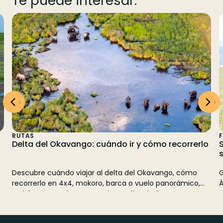
Te puede interesar:
RUTAS
F
Delta del Okavango: cuándo ir y cómo recorrerlo
S
s
Descubre cuándo viajar al delta del Okavango, cómo
G
recorrerlo en 4x4, mokoro, barca o vuelo panorámico,
Á
qué fauna puedes ver y cuántos días dedicar a este
s
gran safari en Botsuana.