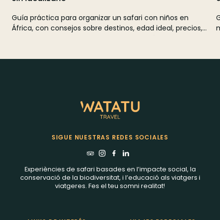
Guía práctica para organizar un safari con niños en
G
África, con consejos sobre destinos, edad ideal, precios,
m
seguridad, ropa, actividades y planificación familiar.
z
s
SIGUE NUESTRAS REDES SOCIALES
Experiències de safari basades en l’impacte social, la
conservació de la biodiversitat, i l’educació als viatgers i
viatgeres. Fes el teu somni realitat!