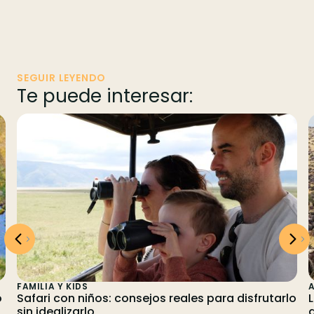
SEGUIR LEYENDO
Te puede interesar:
FAMILIA Y KIDS
A
o
Safari con niños: consejos reales para disfrutarlo
sin idealizarlo
d