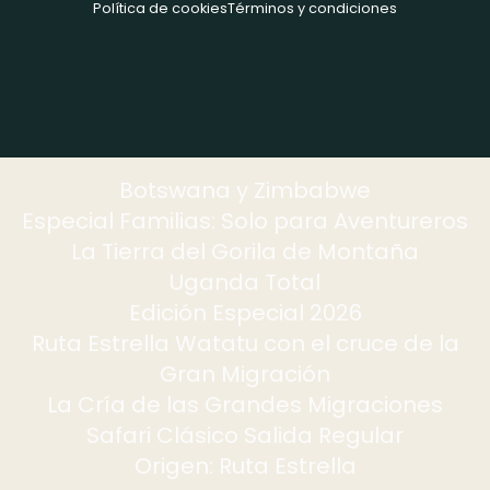
Política de cookies
Términos y condiciones
Botswana y Zimbabwe
Especial Familias: Solo para Aventureros
La Tierra del Gorila de Montaña
Uganda Total
Edición Especial 2026
Ruta Estrella Watatu con el cruce de la
Gran Migración
La Cría de las Grandes Migraciones
Safari Clásico Salida Regular
Origen: Ruta Estrella