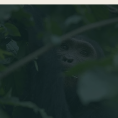
Blog
Viajes en grupo
TABLA DE CONTENIDOS
1. ¿Cuál es la mejor época para viajar a Uganda?
2. Las estaciones turísticas en Uganda
3. ¿Cuándo visitar Uganda según tus
preferencias?
4. Fechas importantes y celebraciones en
Uganda
5. ¿Qué ver en Uganda?
6. ¿Cuántos días necesitas para explorar
Uganda?
7. Reserva tu experiencia de safari
8. Las estaciones turísticas en Uganda