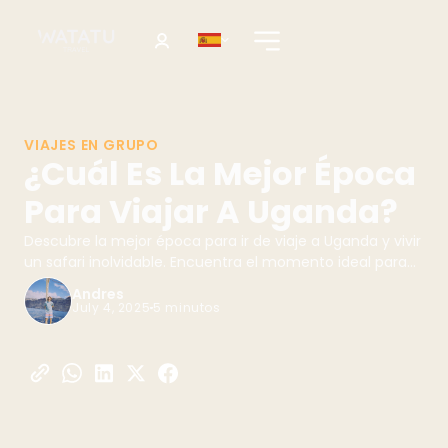
VIAJES EN GRUPO
¿Cuál Es La Mejor Época
Para Viajar A Uganda?
Descubre la mejor época para ir de viaje a Uganda y vivir
un safari inolvidable. Encuentra el momento ideal para
ver gorilas. ¡Planifica tu aventura con Watatu Travel!
Andres
July 4, 2025
5 minutos