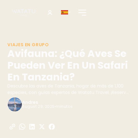
VIAJES EN GRUPO
Avifauna: ¿Qué Aves Se
Pueden Ver En Un Safari
En Tanzania?
Descubre las aves de Tanzania, hogar de más de 1,100
especies, con guías expertos de Watatu Travel. ¡Reserva
tu safari!
Andres
August 29, 2025
minutos