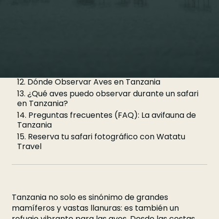
Tanzania
8. Reserva tu safari fotográfico con Watatu
Travel
9. Tanzania, Tierra de Aves
10. Principales Grupos de Aves en Tanzania
11. ¿Cúal es la mejor época para ver aves en
Tanzania?
12. Dónde Observar Aves en Tanzania
13. ¿Qué aves puedo observar durante un safari
en Tanzania?
14. Preguntas frecuentes (FAQ): La avifauna de
Tanzania
15. Reserva tu safari fotográfico con Watatu
Travel
Tanzania no solo es sinónimo de grandes
mamíferos y vastas llanuras: es también un
refugio vibrante para las aves. Desde las costas