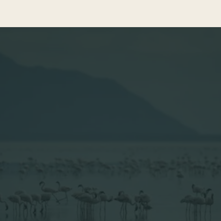
Blog
Viajes en grupo
TABLA DE CONTENIDOS
1. ¿Cuál es el ave nacional de Tanzania?
2. Tanzania, Tierra de Aves
3. Principales Grupos de Aves en Tanzania
4. ¿Cúal es la mejor época para ver aves en
Tanzania?
5. Dónde Observar Aves en Tanzania
6. ¿Qué aves puedo observar durante un safari
en Tanzania?
7. Preguntas frecuentes (FAQ): La avifauna de