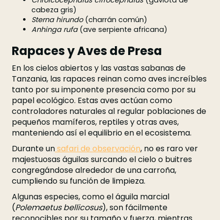
Chroicocephalus cirrocephalus
(gaviota de
cabeza gris)
Sterna hirundo
(charrán común)
Anhinga rufa
(ave serpiente africana)
Rapaces y Aves de Presa
En los cielos abiertos y las vastas sabanas de
Tanzania, las rapaces reinan como aves increíbles
tanto por su imponente presencia como por su
papel ecológico. Estas aves actúan como
controladores naturales al regular poblaciones de
pequeños mamíferos, reptiles y otras aves,
manteniendo así el equilibrio en el ecosistema.
Durante un
safari de observación
, no es raro ver
majestuosas águilas surcando el cielo o buitres
congregándose alrededor de una carroña,
cumpliendo su función de limpieza.
Algunas especies, como el águila marcial
(
Polemaetus bellicosus
), son fácilmente
reconocibles por su tamaño y fuerza, mientras