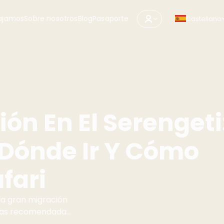
ajamos
Sobre nosotros
Blog
Pasaporte
Castellano
ón En El Serengeti
 Dónde Ir Y Cómo
fari
la gran migración
onas recomendadas