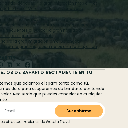
la rápida: dónde ver la gran migración mes a mes
engeti o Masái Mara: dónde conviene verla
 grandes momentos de la gran migración
o planificar un safari para ver la gran migración
ores frecuentes al buscar la gran migración
klist para preparar tu viaje
Q sobre la gran migración en el Serengeti
nclusión: la gran migración no es una fecha, es un
ARTIR
EJOS DE SAFARI DIRECTAMENTE EN TU
L
emos que odiamos el spam tanto como tú.
amos duro para asegurarnos de brindarte contenido
o valor. Recuerda que puedes cancelar en cualquier
nto
recibir actualizaciones de Watatu Travel