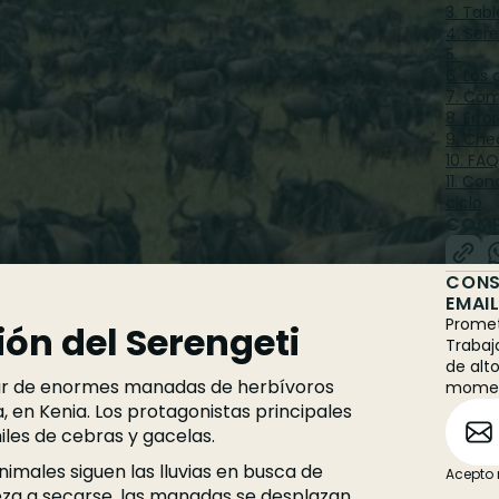
ner clara desde el principio:
la gran
3. Tab
i en un único lugar
. No es un festival con
4. Ser
5. ‍
al marcado por las lluvias, los pastos y el
6. Los
7. Cóm
 para ver la gran migración del Serengeti,
8. Err
9. Chec
no
dónde estar en cada momento del
10. FA
11. Co
a, mes a mes, para saber cuándo es la gran
ciclo
COMP
 conviene elegir y cómo planificar un
CONS
EMAI
Promet
ión del Serengeti
Trabaj
de alt
lar de enormes manadas de herbívoros
mome
a, en Kenia. Los protagonistas principales
les de cebras y gacelas.
imales siguen las lluvias en busca de
Acepto 
za a secarse, las manadas se desplazan