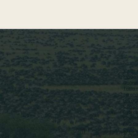
TABL
1. Qué
Cuándo
Tabla 
Sereng
Los gr
Cómo p
esos espectáculos de la naturaleza que
Errore
. Ocurre cada año, en África oriental, con
Checkli
uras junto a cebras, gacelas y
FAQ so
Conclu
2. Cuá