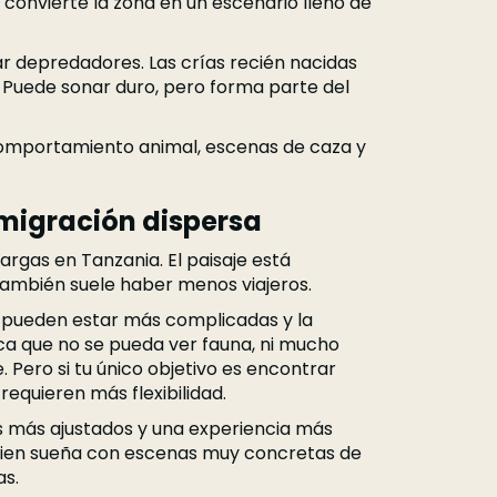
convierte la zona en un escenario lleno de
 depredadores. Las crías recién nacidas
. Puede sonar duro, pero forma parte del
 comportamiento animal, escenas de caza y
y migración dispersa
largas en Tanzania. El paisaje está
También suele haber menos viajeros.
 pueden estar más complicadas y la
ica que no se pueda ver fauna, ni mucho
 Pero si tu único objetivo es encontrar
equieren más flexibilidad.
s más ajustados y una experiencia más
quien sueña con escenas muy concretas de
as.