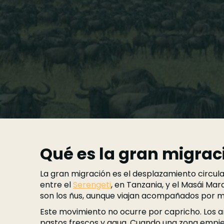
Ahora bien, hay una idea clave que conviene te
migración no sucede en una fecha exacta n
cartel, horarios y food trucks. Es un ciclo natur
instinto de supervivencia.
Por eso, si estás pensando en viajar a Tanzania
la pregunta correcta no es solo “cuándo ir”, si
año
.
En esta guía encontrarás una explicación clar
migración en Tanzania, qué zonas del Serengeti
safari con expectativas realistas.
Qué es la gran migrac
La gran migración es el desplazamiento circu
entre el
Serengeti
, en Tanzania, y el Masái Mar
son los ñus, aunque viajan acompañados por mi
Este movimiento no ocurre por capricho. Los an
pastos frescos y agua. Cuando una zona empie