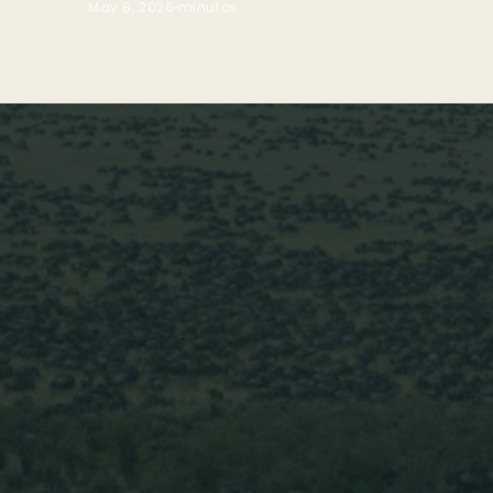
May 8, 2026
minutos
Blog
Actividades de Safari
Alex
July 22, 2026
minuts
La
gran migración en el Serengeti
es uno de 
merece la pena ver al menos una vez en la vida
más de un millón de ñus avanzando por las llan
depredadores que no pierden detalle.