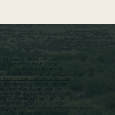
A DE CONTENIDOS
 es la gran migración del Serengeti
 es la gran migración en Tanzania
rápida: dónde ver la gran migración mes a mes
eti o Masái Mara: dónde conviene verla
andes momentos de la gran migración
lanificar un safari para ver la gran migración
s frecuentes al buscar la gran migración
st para preparar tu viaje
bre la gran migración en el Serengeti
sión: la gran migración no es una fecha, es un ciclo
ndo es la gran migración en Tanzania