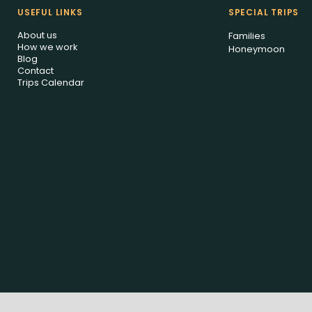
USEFUL LINKS
SPECIAL TRIPS
About us
Families
How we work
Honeymoon
Blog
Contact
Trips Calendar