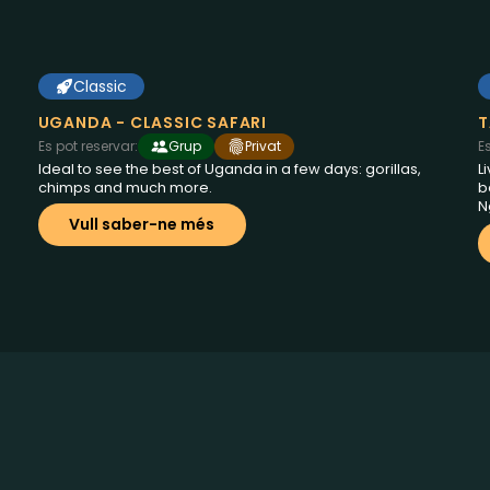
Classic
8 dies a Uganda
des de
€2995
UGANDA - CLASSIC SAFARI
T
Es pot reservar:
Grup
Privat
E
Ideal to see the best of Uganda in a few days: gorillas,
L
chimps and much more.
b
N
Vull saber-ne més