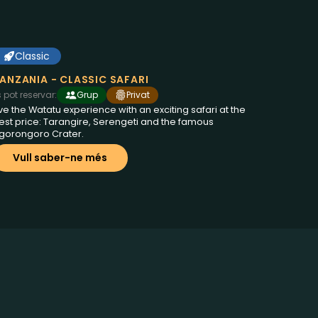
Classic
6 dies a Tanzania
des de
€2095
ANZANIA - CLASSIC SAFARI
s pot reservar:
Grup
Privat
ive the Watatu experience with an exciting safari at the
est price: Tarangire, Serengeti and the famous
gorongoro Crater.
Vull saber-ne més