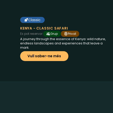
Classic
6 dies a Kenya
des de
€2250
KENYA - CLASSIC SAFARI
Es pot reservar:
Grup
Privat
A journey through the essence of Kenya: wild nature,
endless landscapes and experiences that leave a
mark.
Vull saber-ne més