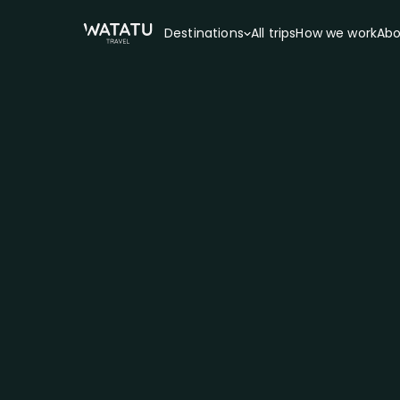
Destinations
All trips
How we work
Abo