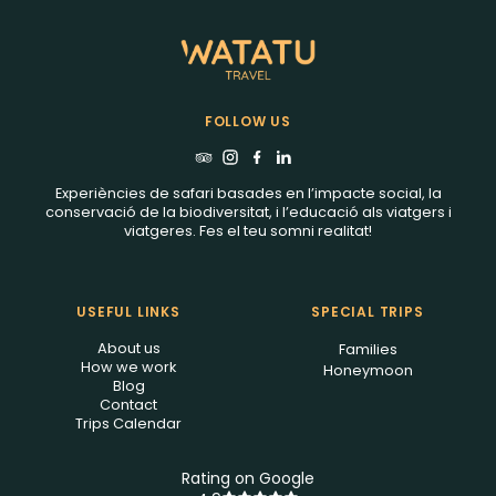
FOLLOW US
Experiències de safari basades en l’impacte social, la
conservació de la biodiversitat, i l’educació als viatgers i
viatgeres. Fes el teu somni realitat!
USEFUL LINKS
SPECIAL TRIPS
About us
Families
How we work
Honeymoon
Blog
Contact
Trips Calendar
Rating on Google