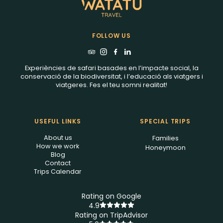
FOLLOW US
Experiències de safari basades en l’impacte social, la
conservació de la biodiversitat, i l’educació als viatgers i
viatgeres. Fes el teu somni realitat!
USEFUL LINKS
SPECIAL TRIPS
About us
Families
How we work
Honeymoon
Blog
Contact
Trips Calendar
Rating on Google
4.9
Rating on TripAdvisor