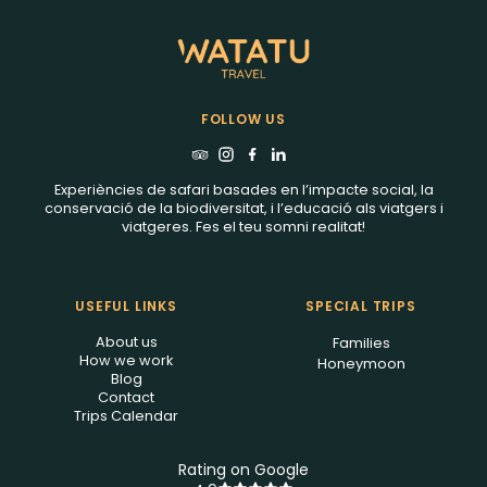
FOLLOW US
Experiències de safari basades en l’impacte social, la
conservació de la biodiversitat, i l’educació als viatgers i
viatgeres. Fes el teu somni realitat!
USEFUL LINKS
SPECIAL TRIPS
About us
Families
How we work
Honeymoon
Blog
Contact
Trips Calendar
Rating on Google