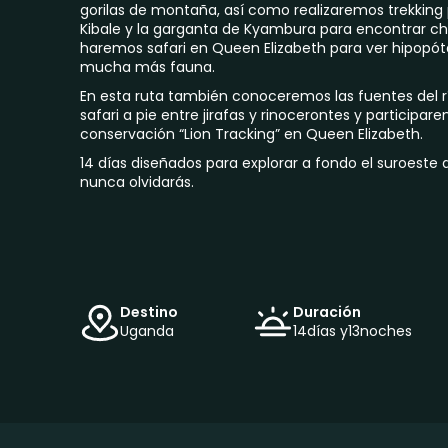
gorilas de montaña, así como realizaremos trekking 
Kibale y la garganta de Kyambura para encontrar c
haremos safari en Queen Elizabeth para ver hipopót
mucha más fauna.
En esta ruta también conoceremos las fuentes del rí
safari a pie entre jirafas y rinocerontes y participar
conservación “Lion Tracking” en Queen Elizabeth.
14 días diseñados para explorar a fondo el suroeste
nunca olvidarás.
Destino
Duración
Uganda
14
días y
13
noches