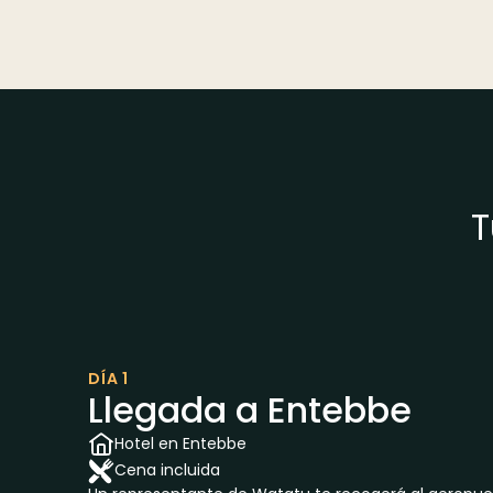
T
DÍA 1
Llegada a Entebbe
Hotel en Entebbe
Cena incluida