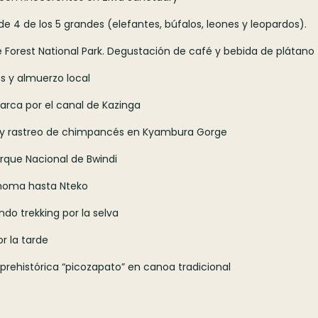
e 4 de los 5 grandes (elefantes, búfalos, leones y leopardos).
le Forest National Park. Degustación de café y bebida de plátano
s y almuerzo local
barca por el canal de Kazinga
h y rastreo de chimpancés en Kyambura Gorge
arque Nacional de Bwindi
uhoma hasta Nteko
do trekking por la selva
or la tarde
prehistórica “picozapato” en canoa tradicional