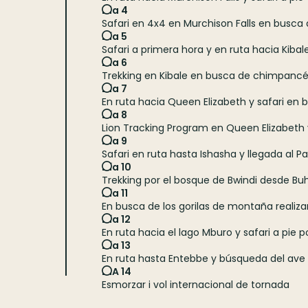
Dia 4
Safari en 4x4 en Murchison Falls en busca d
Día 5
Safari a primera hora y en ruta hacia Kiba
Día 6
Trekking en Kibale en busca de chimpancé
Día 7
En ruta hacia Queen Elizabeth y safari en 
Día 8
Lion Tracking Program en Queen Elizabet
Día 9
Safari en ruta hasta Ishasha y llegada al P
Día 10
Trekking por el bosque de Bwindi desde B
Día 11
En busca de los gorilas de montaña realizan
Día 12
En ruta hacia el lago Mburo y safari a pie p
Día 13
En ruta hasta Entebbe y búsqueda del ave 
DIA 14
Esmorzar i vol internacional de tornada