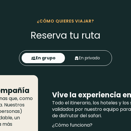
¿CÓMO QUIERES VIAJAR?
Reserva tu ruta
En grupo
En privado
compañía
Vive la experiencia e
onas que, como
Todo el itinerario, los hoteles y lo
a. Nuestros
validados por nuestro equipo par
personas)
de disfrutar del safari.
dable, un
ia más
¿Cómo funciona?