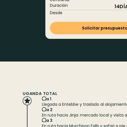
Duración
14
DÍ
Desde
Solicitar presupuest
UGANDA TOTAL
Día 1
Llegada a Entebbe y traslado al alojamient
Día 2
En ruta hacia Jinja: mercado local y visita a
Día 3
En ruta hacia Murchison Falls y safari a pi