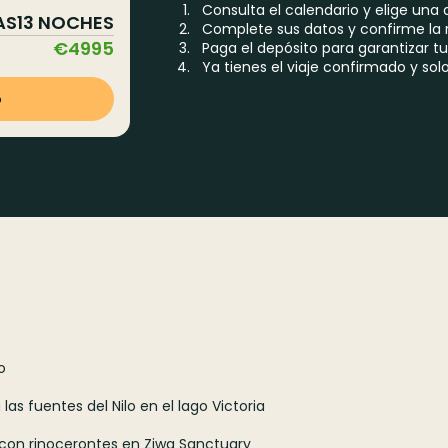
Consulta el calendario y elige una 
AS
13
NOCHES
Complete sus datos y confirme la 
€
4995
Paga el depósito para garantizar tu
Ya tienes el viaje confirmado y so
o
o
 las fuentes del Nilo en el lago Victoria
e con rinocerontes en Ziwa Sanctuary