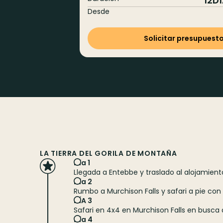
12
D
Desde
Solicitar presupuest
LA TIERRA DEL GORILA DE MONTAÑA
Día 1
Llegada a Entebbe y traslado al alojamient
Día 2
Rumbo a Murchison Falls y safari a pie con
DÍA 3
Safari en 4x4 en Murchison Falls en busca d
Día 4