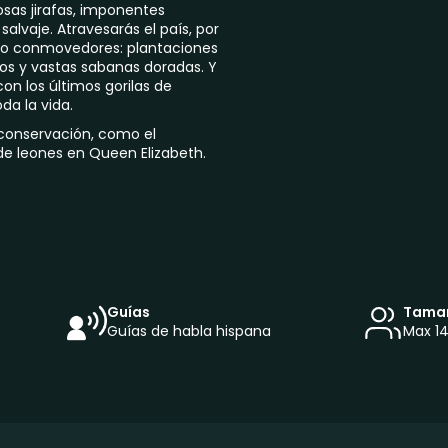
osas jirafas, imponentes
salvaje. Atravesarás el país, por
como conmovedores: plantaciones
gos y vastas sabanas doradas. Y
n los últimos gorilas de
da la vida.
 conservación, como el
de leones en Queen Elizabeth.
Guías
Tamañ
Guías de habla hispana
Max 14