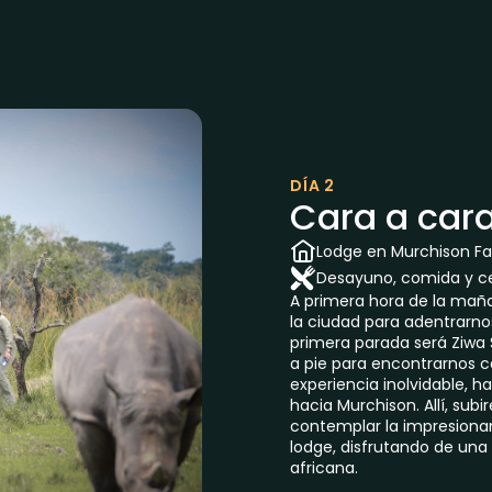
DÍA 2
Cara a cara
Lodge en Murchison Fal
Desayuno, comida y c
A primera hora de la maña
la ciudad para adentrarno
primera parada será Ziwa
a pie para encontrarnos c
experiencia inolvidable,
hacia Murchison. Allí, sub
contemplar la impresionante
lodge, disfrutando de una
africana.