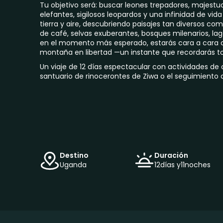
Tu objetivo será: buscar leones trepadores, majestu
elefantes, sigilosos leopardos y una infinidad de vida 
tierra y aire, descubriendo paisajes tan diversos 
de café, selvas exuberantes, bosques milenarios, la
en el momento más esperado, estarás cara a cara co
montaña en libertad —un instante que recordarás to
Un viaje de 12 días espectacular con actividades de
santuario de rinocerontes de Ziwa o el seguimiento 
Destino
Duración
Uganda
12
días y
11
noches