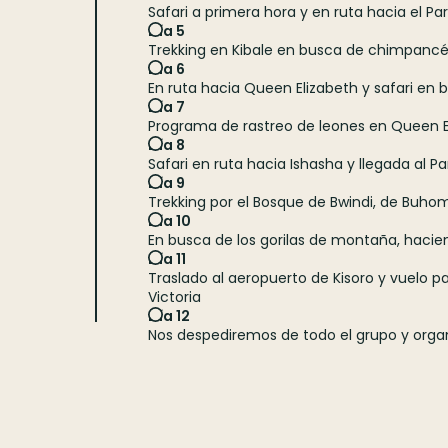
Safari a primera hora y en ruta hacia el P
Día 5
Trekking en Kibale en busca de chimpancé
Dia 6
En ruta hacia Queen Elizabeth y safari en 
Día 7
Programa de rastreo de leones en Queen 
Día 8
Safari en ruta hacia Ishasha y llegada al P
Día 9
Trekking por el Bosque de Bwindi, de Buho
Día 10
En busca de los gorilas de montaña, hacien
Día 11
Traslado al aeropuerto de Kisoro y vuelo 
Victoria
Día 12
Nos despediremos de todo el grupo y organ