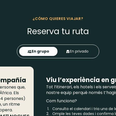
¿CÓMO QUIERES VIAJAR?
Reserva tu ruta
En grupo
En privado
Viu l’experiència en 
compañía
Tot l’itinerari, els hotels i els serve
ersones que,
nostre equip perquè només t’hagis
frica. Els
14 persones)
Com funciona?
, un ritme
Consulta el calendari i tria una de 
ropera.
Omple les teves dades i confirma l