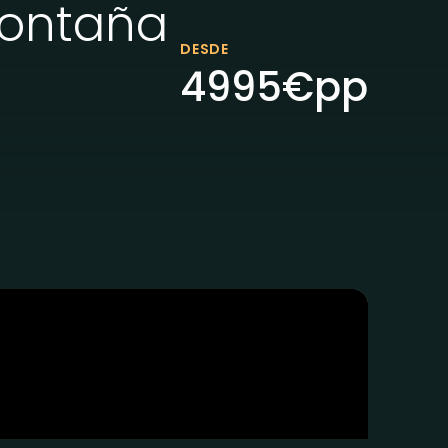
Montaña
DESDE
4995
€
pp