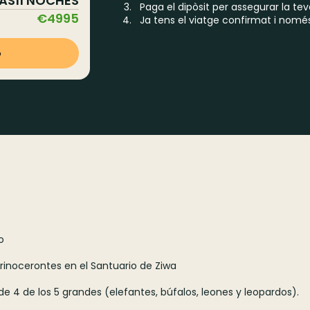
ÍAS
11
NOCHES
Paga el dipòsit per assegurar la tev
€
4995
Ja tens el viatge confirmat i nomé
o
o
 rinocerontes en el Santuario de Ziwa
e 4 de los 5 grandes (elefantes, búfalos, leones y leopardos).