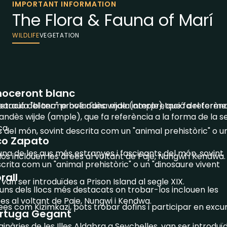
IMPORTANT INFORMATION
The Flora & Fauna of Marí
WILDLIFE
VEGETATION
noceront blanc
etació del terme holandès wijde (ample), que fa referènc
paraula "blanc" prové d'una mala interpretació del terme
andès wijde (ample), que fa referència a la forma de la s
a.
s del món, sovint descrita com un "animal prehistòric" o u
co Zapato
una de les aus més estranyes i fascinants del món, sovint
os inclouen les àrees al voltant de Paje, Nungwi i Kendwa.
crita com un "animal prehistòric" o un "dinosaure vivent
rall
 van ser introduïdes a Prison Island al segle XIX.
uns dels llocs més destacats on trobar-los inclouen les
es al voltant de Paje, Nungwi i Kendwa.
s com Kizimkazi, pots trobar dofins i participar en excurs
rtuga Gegant
ginàries de les Illes Aldabra a Seychelles, van ser introduï