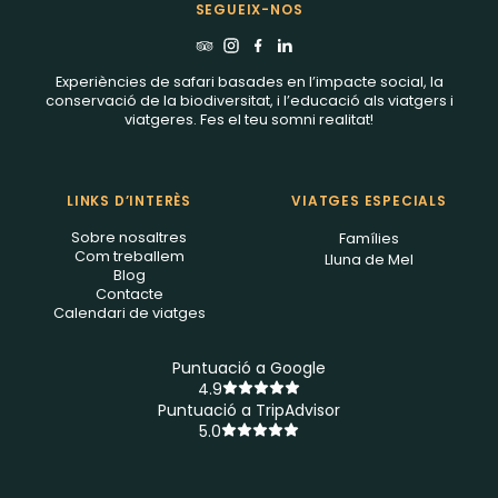
SEGUEIX-NOS
Experiències de safari basades en l’impacte social, la
conservació de la biodiversitat, i l’educació als viatgers i
viatgeres. Fes el teu somni realitat!
LINKS D’INTERÈS
VIATGES ESPECIALS
Sobre nosaltres
Famílies
Com treballem
Lluna de Mel
Blog
Contacte
Calendari de viatges
Puntuació a Google
4.9
Puntuació a TripAdvisor
5.0