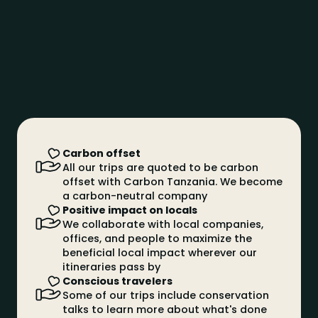
 ser un animal de grans dimensions
efant Africà
lefant africà és l'animal terrestre més gran, amb orelles
ns en forma de ventall que ajuden a regular-ne la
mperatura
eó
rei de la sabana per excel·lència, un animal de molta
estuositat i força
almeres
Carbon offset
tes i esveltes, amb troncs rectes i fulles en forma de
All our trips are quoted to be carbon
ntall, la majoria cocoteres
offset with Carbon Tanzania. We become
a carbon-neutral company
Positive impact on locals
We collaborate with local companies,
offices, and people to maximize the
beneficial local impact wherever our
itineraries pass by
Conscious travelers
Some of our trips include conservation
talks to learn more about what's done