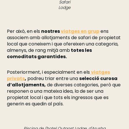
Safari
Lodge
Per això, en els
nostres
viatges en grup
ens
associem amb allotjaments de safari de propietat
local que coneixem i que ofereixen una categoria,
almenys, de rang mitjà amb
totes les
comoditats garantides.
Posteriorment, i especialment en els
viatges
privats
,
podreu triar entre una
selecció curosa
d’allotjaments,
de diverses categories, però que
responen a una mateixa idea, la de ser una
propietat local i que tots els ingressos que es
generin es quedin al país.
Piscina de l'hotel Outpost Lodge, d'Arusha