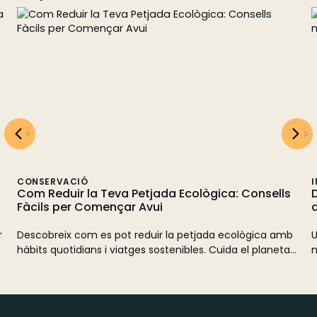
CONSERVACIÓ
Com Reduir la Teva Petjada Ecològica: Consells
D
Fàcils per Començar Avui
r
Descobreix com es pot reduir la petjada ecològica amb
U
hàbits quotidians i viatges sostenibles. Cuida el planeta
n
amb Watatu Travel. Inspira’t i actua avui mateix!