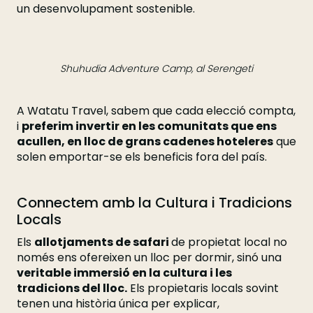
un desenvolupament sostenible.
Shuhudia Adventure Camp, al Serengeti
A Watatu Travel, sabem que cada elecció compta,
i
preferim invertir en les comunitats que ens
acullen, en lloc de grans cadenes hoteleres
que
solen emportar-se els beneficis fora del país.
Connectem amb la Cultura i Tradicions
Locals
Els
allotjaments de safari
de propietat local no
només ens ofereixen un lloc per dormir, sinó una
veritable immersió en la cultura i les
tradicions del lloc.
Els propietaris locals sovint
tenen una història única per explicar,