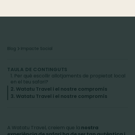
Blog
Impacte Social
TAULA DE CONTINGUTS
1. Per què escollir allotjaments de propietat local
en el teu safari?
2. Watatu Travel i el nostre compromís
3. Watatu Travel i el nostre compromís
A Watatu Travel, creiem que la
nostra
experiència de safari ha de ser tan autèntica i