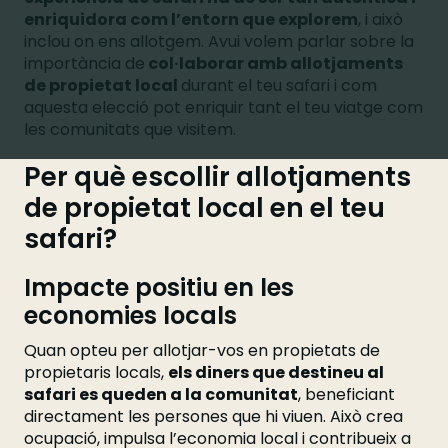
enriquidora com l’entorn que explorem
, i això
inclou on ens allotgem. Avui volem parlar sobre la
importància de
col·laborar amb allotjaments
de propietat local
durant el teu safari i com
aquesta elecció pot enriquir tant el teu viatge com
les comunitats que visitem.
Per què escollir allotjaments
de propietat local en el teu
safari?
Impacte positiu en les
economies locals
Quan opteu per allotjar-vos en propietats de
propietaris locals,
els diners que destineu al
safari es queden a la comunitat
, beneficiant
directament les persones que hi viuen. Això crea
ocupació, impulsa l’economia local i contribueix a